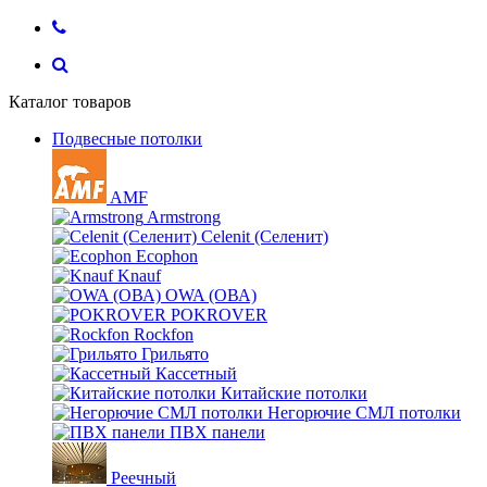
Каталог товаров
Подвесные потолки
AMF
Armstrong
Celenit (Селенит)
Ecophon
Knauf
OWA (ОВА)
POKROVER
Rockfon
Грильято
Кассетный
Китайские потолки
Негорючие СМЛ потолки
ПВХ панели
Реечный