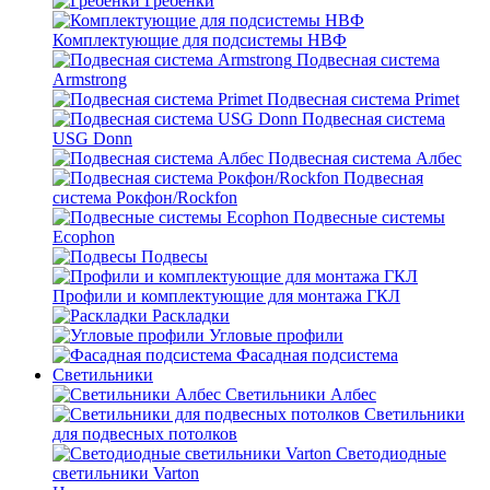
Гребенки
Комплектующие для подсистемы НВФ
Подвесная система
Armstrong
Подвесная система Primet
Подвесная система
USG Donn
Подвесная система Албес
Подвесная
система Рокфон/Rockfon
Подвесные системы
Ecophon
Подвесы
Профили и комплектующие для монтажа ГКЛ
Раскладки
Угловые профили
Фасадная подсистема
Светильники
Светильники Албес
Светильники
для подвесных потолков
Светодиодные
светильники Varton