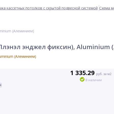
жа кассетных потолков с скрытой подвесной системой
Схема м
uminium (Алеминием)
кт Плэнэл энджел фиксин), Aluminium
1 335.29
руб. за м2
В наличии
+