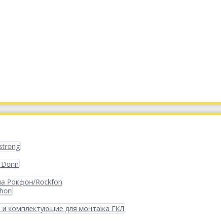
strong
 Donn
ма Рокфон/Rockfon
phon
 и комплектующие для монтажа ГКЛ