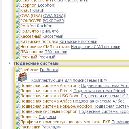
Ecophon
Knauf
OWA (ОВА)
POKROVER
Rockfon
Грильято
Кассетный
Китайские потолки
Негорючие СМЛ потолки
ПВХ панели
Реечный
Подвесные системы
Гребенки
Комплектующие для подсистемы НВФ
Подвесная система Arm
Подвесная система Primet
Подвесная система USG
Подвесная система Албес
Подвесная систе
Подвесные системы Eco
Подвесы
Профили
Раскладки