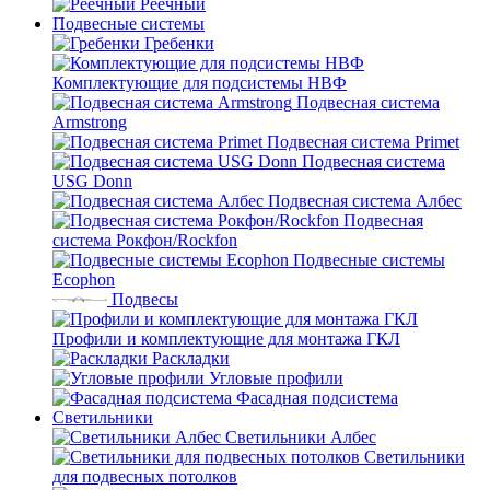
Реечный
Подвесные системы
Гребенки
Комплектующие для подсистемы НВФ
Подвесная система
Armstrong
Подвесная система Primet
Подвесная система
USG Donn
Подвесная система Албес
Подвесная
система Рокфон/Rockfon
Подвесные системы
Ecophon
Подвесы
Профили и комплектующие для монтажа ГКЛ
Раскладки
Угловые профили
Фасадная подсистема
Светильники
Светильники Албес
Светильники
для подвесных потолков