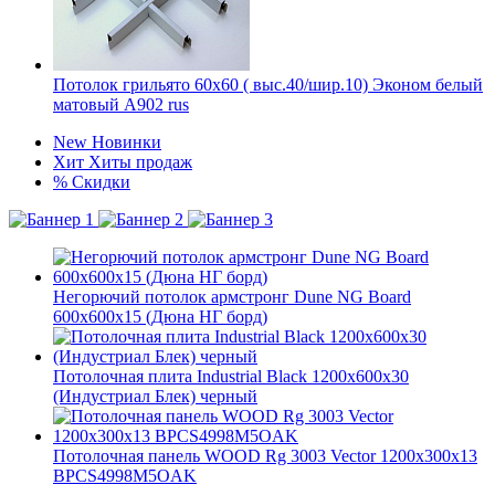
Потолок грильято 60х60 ( выс.40/шир.10) Эконом белый
матовый А902 rus
New
Новинки
Хит
Хиты продаж
%
Скидки
Негорючий потолок армстронг Dune NG Board
600x600x15 (Дюна НГ борд)
Потолочная плита Industrial Black 1200x600x30
(Индустриал Блек) черный
Потолочная панель WOOD Rg 3003 Vector 1200x300x13
BPCS4998M5OAK