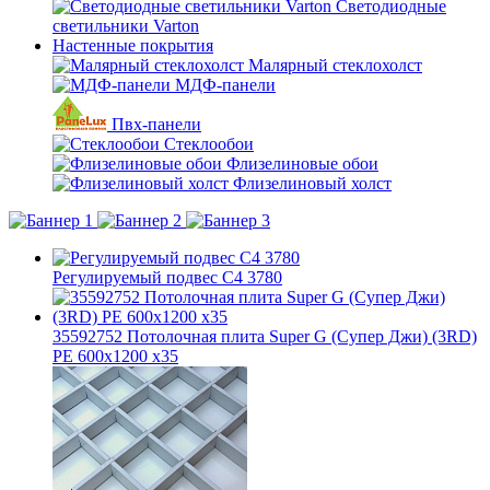
Светодиодные
светильники Varton
Настенные покрытия
Малярный стеклохолст
МДФ-панели
Пвх-панели
Стеклообои
Флизелиновые обои
Флизелиновый холст
Регулируемый подвес C4 3780
35592752 Потолочная плита Super G (Супер Джи) (3RD)
PE 600x1200 x35