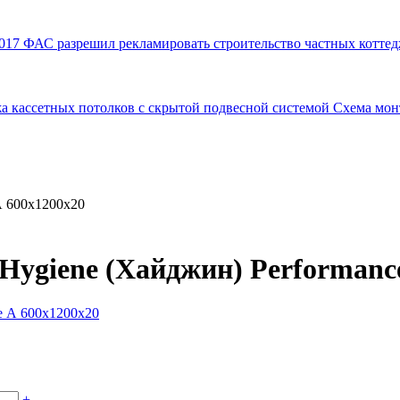
017
ФАС разрешил рекламировать строительство частных коттед
а кассетных потолков с скрытой подвесной системой
Схема мон
А 600x1200x20
Hygiene (Хайджин) Performanc
+