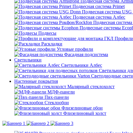
Подвесная система Armst
Подвесная система Primet
Подвесная система USG
Подвесная система Албес
Подвесная система
Подвесные системы Ecop
Подвесы
Профили
Раскладки
Угловые профили
Фасадная подсистема
Светильники
Светильники Албес
Светильники дл
Светодиодные свети
Настенные покрытия
Малярный стеклохолст
МДФ-панели
Пвх-панели
Стеклообои
Флизелиновые обои
Флизелиновый холст