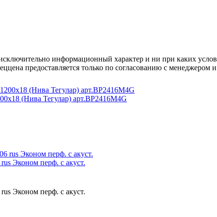
осят исключительно информационный характер и ни при каких усл
пеццена предоставляется только по согласованию с менеджером и
200x18 (Нива Тегулар) арт.BP2416M4G
us Эконом перф. с акуст.
us Эконом перф. с акуст.