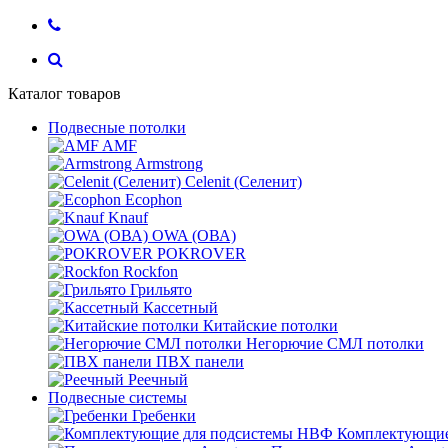
Каталог товаров
Подвесные потолки
AMF
Armstrong
Celenit (Селенит)
Ecophon
Knauf
OWA (ОВА)
POKROVER
Rockfon
Грильято
Кассетный
Китайские потолки
Негорючие СМЛ потолки
ПВХ панели
Реечный
Подвесные системы
Гребенки
Комплектующие