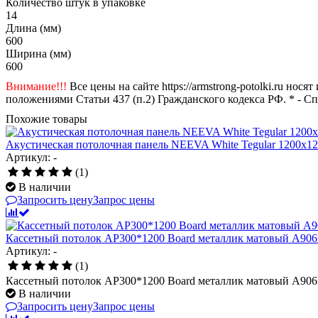
Количество штук в упаковке
14
Длина (мм)
600
Ширина (мм)
600
Внимание!!!
Все цены на сайте https://armstrong-potolki.ru н
положениями Статьи 437 (п.2) Гражданского кодекса РФ. * - С
Похожие товары
Акустическая потолочная панель NEEVA White Tegular 1200x1
Артикул: -
(1)
В наличии
Запросить цену
Запрос цены
Кассетный потолок AP300*1200 Board металлик матовый А906 r
Артикул: -
(1)
Кассетный потолок AP300*1200 Board металлик матовый А906 r
В наличии
Запросить цену
Запрос цены