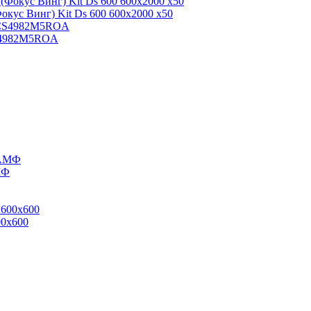
Фокус Винг) Kit Ds 600 600x2000 x50
CS4982M5ROA
МФ
00x600