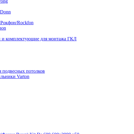
rong
 Donn
 Рокфон/Rockfon
hon
 и комплектующие для монтажа ГКЛ
я подвесных потолков
льники Varton