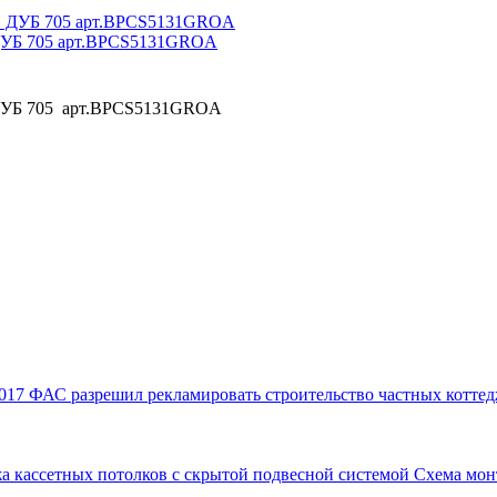
 ДУБ 705 арт.BPCS5131GROA
 ДУБ 705 арт.BPCS5131GROA
017
ФАС разрешил рекламировать строительство частных коттед
а кассетных потолков с скрытой подвесной системой
Схема мон