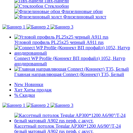
Пвх-панели
Стеклообои
Флизелиновые обои
Флизелиновый холст
Угловой профиль PL25х25 черный А911 rus
Connect WP Profile (Коннект ВП профайл) 1052, Натур
анодированный
Главная направляющая Connect (Коннект) T35, Белый
New
Новинки
Хит
Хиты продаж
%
Скидки
Кассетный потолок Tegular AP300*1200 A6/90°/Т-24
белый матовый А902 rus перф. с акуст.