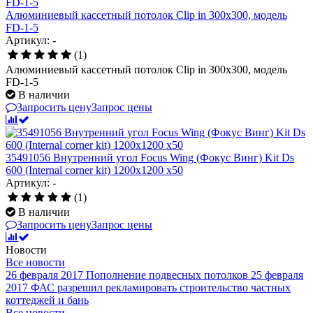
Алюминиевый кассетный потолок Clip in 300х300, модель
FD-1-5
Артикул: -
(1)
Алюминиевый кассетный потолок Clip in 300х300, модель
FD-1-5
В наличии
Запросить цену
Запрос цены
35491056 Внутренний угол Focus Wing (Фокус Винг) Kit Ds
600 (Internal corner kit) 1200x1200 x50
Артикул: -
(1)
В наличии
Запросить цену
Запрос цены
Новости
Все новости
26 февраля 2017
Пополнение подвесных потолков
25 февраля
2017
ФАС разрешил рекламировать строительство частных
коттеджей и бань
Все новости