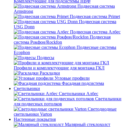
Комплектующие для подсистемы НВФ
Подвесная система
Armstrong
Подвесная система Primet
Подвесная система
USG Donn
Подвесная система Албес
Подвесная
система Рокфон/Rockfon
Подвесные системы
Ecophon
Подвесы
Профили и комплектующие для монтажа ГКЛ
Раскладки
Угловые профили
Фасадная подсистема
Светильники
Светильники Албес
Светильники
для подвесных потолков
Светодиодные
светильники Varton
Настенные покрытия
Малярный стеклохолст