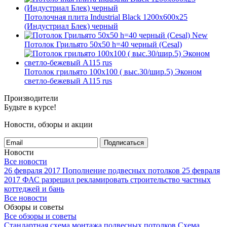
Потолочная плита Industrial Black 1200x600x25
(Индустриал Блек) черный
New
Потолок Грильято 50x50 h=40 черный (Cesal)
Потолок грильято 100х100 ( выс.30/шир.5) Эконом
светло-бежевый А115 rus
Производители
Будьте в курсе!
Новости, обзоры и акции
Подписаться
Новости
Все новости
26 февраля 2017
Пополнение подвесных потолков
25 февраля
2017
ФАС разрешил рекламировать строительство частных
коттеджей и бань
Все новости
Обзоры и советы
Все обзоры и советы
Стандартная схема монтажа подвесных потолков
Схема