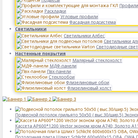
Профили
Раскладки
Угловые профили
Фасадная подсистема
Светильники
Светильники Албес
Светильники дл
Светодиодные свет
Настенные покрытия
Малярный стеклохолст
МДФ-панели
Пвх-панели
Стеклообои
Флизелиновые обои
Флизелиновый холст
Подвесной потолок грильято 50х50 ( выс.30/шир.5) Экон
Кассета AP600*1200 Vector эконом хром А740; Золото А1
Потолочная плита Шлихт Schlicht 600x600x15 ОВА, OWA 