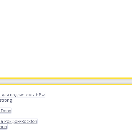
 для подсистемы НВФ
strong
 Donn
ма Рокфон/Rockfon
phon