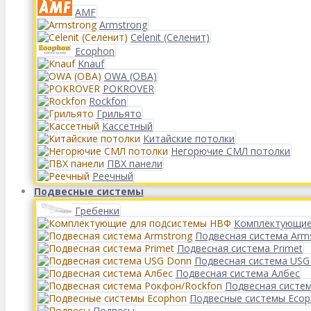
AMF
Armstrong
Celenit (Селенит)
Ecophon
Knauf
OWA (ОВА)
POKROVER
Rockfon
Грильято
Кассетный
Китайские потолки
Негорючие СМЛ потолки
ПВХ панели
Реечный
Подвесные системы
Гребенки
Комплектующие
Подвесная система Arm
Подвесная система Primet
Подвесная система USG
Подвесная система Албес
Подвесная систе
Подвесные системы Eco
Подвесы