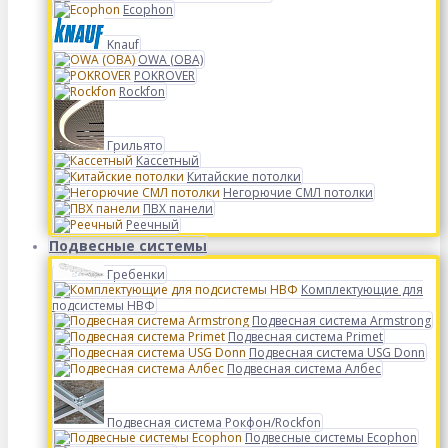
Ecophon
Knauf
OWA (ОВА)
POKROVER
Rockfon
Грильято
Кассетный
Китайские потолки
Негорючие СМЛ потолки
ПВХ панели
Реечный
Подвесные системы
Гребенки
Комплектующие для
подсистемы НВФ
Подвесная система Armstrong
Подвесная система Primet
Подвесная система USG Donn
Подвесная система Албес
Подвесная система Рокфон/Rockfon
Подвесные системы Ecophon