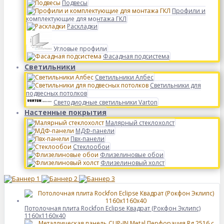
Подвесы
Профили и
комплектующие для монтажа ГКЛ
Раскладки
Угловые профили
Фасадная подсистема
Светильники
Светильники Албес
Светильники для
подвесных потолков
Светодиодные светильники Varton
Настенные покрытия
Малярный стеклохолст
МДФ-панели
Пвх-панели
Стеклообои
Флизелиновые обои
Флизелиновый холст
Потолочная плита Rockfon Eclipse Квадрат (Рокфон Эклипс)
1160x1160x40