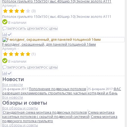
Потолок грильято 150х150 ( выс.40/шир.10) Эконом золото А111
Артикул: -
(3)
Потолок грильято 150х150 ( выс.40/шир.10) Эконом золото А111
В наличии
ЗАПРОСИТЬ ЦЕНУ
ЗАПРОС ЦЕНЫ
F-молдинг, окрашенный, для панелей толщиной 16мм
Артикул: -
(1)
В наличии
ЗАПРОСИТЬ ЦЕНУ
ЗАПРОС ЦЕНЫ
Новости
Все новости
Пополнение подвесных потолков
ФАС
26 февраля 2017
25 февраля 2017
разрешил рекламировать строительство частных коттеджей и бань
Все новости
Обзоры и советы
Все обзоры и советы
Стандартная схема монтажа подвесных потолков
Схема монтажа
кассетных потолков с скрытой подвесной системой
Схема монтажа
подвесного потолка грильято
Все обзоры и советы