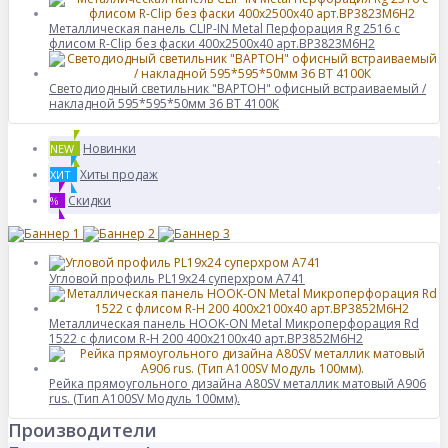
Металлическая панель CLIP-IN Metal Перфорация Rg 2516 с
флисом R-Clip без фаски 400x2500x40 арт.BP3823M6H2
Светодиодный светильник "ВАРТОН" офисный встраиваемый /
накладной 595*595*50мм 36 ВТ 4100К
Новинки
NEW
Хиты продаж
ХИТ
Скидки
%
Угловой профиль PL19x24 суперхром А741
Металлическая панель HOOK-ON Metal Микроперфорация Rd
1522 с флисом R-H 200 400x2100x40 арт.BP3852M6H2
Рейка прямоугольного дизайна A80SV металлик матовый А906
rus. (Тип A100SV Модуль 100мм).
Производители