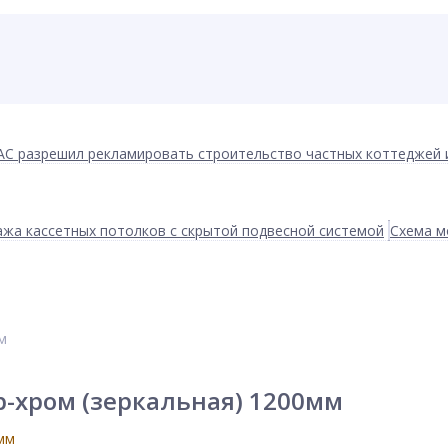
АС разрешил рекламировать строительство частных коттеджей 
жа кассетных потолков с скрытой подвесной системой
Схема м
м
р-хром (зеркальная) 1200мм