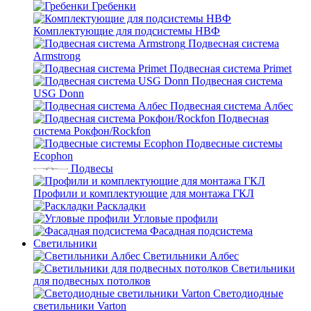
Гребенки
Комплектующие для подсистемы НВФ
Подвесная система
Armstrong
Подвесная система Primet
Подвесная система
USG Donn
Подвесная система Албес
Подвесная
система Рокфон/Rockfon
Подвесные системы
Ecophon
Подвесы
Профили и комплектующие для монтажа ГКЛ
Раскладки
Угловые профили
Фасадная подсистема
Светильники
Светильники Албес
Светильники
для подвесных потолков
Светодиодные
светильники Varton