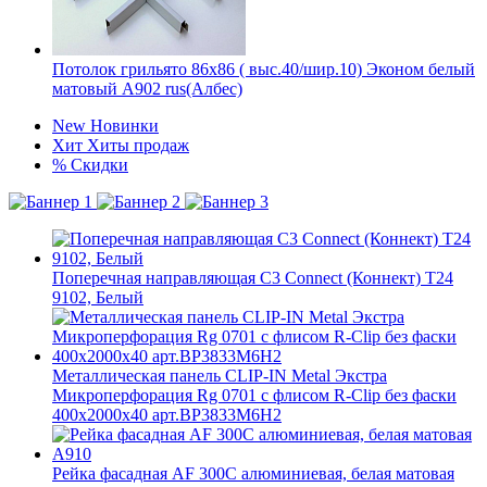
Потолок грильято 86х86 ( выс.40/шир.10) Эконом белый
матовый А902 rus(Албес)
New
Новинки
Хит
Хиты продаж
%
Скидки
Поперечная направляющая С3 Connect (Коннект) T24
9102, Белый
Металлическая панель CLIP-IN Metal Экстра
Микроперфорация Rg 0701 с флисом R-Clip без фаски
400x2000x40 арт.BP3833M6H2
Рейка фасадная AF 300C алюминиевая, белая матовая