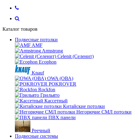
Каталог товаров
Подвесные потолки
AMF
Armstrong
Celenit (Селенит)
Ecophon
Knauf
OWA (ОВА)
POKROVER
Rockfon
Грильято
Кассетный
Китайские потолки
Негорючие СМЛ потолки
ПВХ панели
Реечный
Подвесные системы