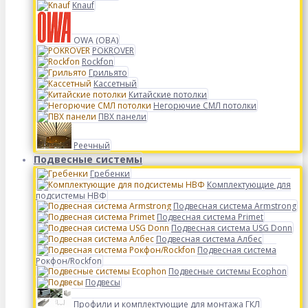
Knauf
OWA (ОВА)
POKROVER
Rockfon
Грильято
Кассетный
Китайские потолки
Негорючие СМЛ потолки
ПВХ панели
Реечный
Подвесные системы
Гребенки
Комплектующие для
подсистемы НВФ
Подвесная система Armstrong
Подвесная система Primet
Подвесная система USG Donn
Подвесная система Албес
Подвесная система
Рокфон/Rockfon
Подвесные системы Ecophon
Подвесы
Профили и комплектующие для монтажа ГКЛ