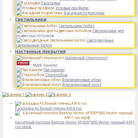
Раскладки
Угловые профили
Фасадная подсистема
Светильники
Светильники Албес
Светильники для
подвесных потолков
Светодиодные
светильники Varton
Настенные покрытия
Малярный стеклохолст
МДФ-панели
Пвх-панели
Стеклообои
Флизелиновые обои
Флизелиновый холст
Раскладка AS белый глянец А916 rus
Кассетный потолок Вектор Vector AP300*600 Vector черный А911
rus перф.