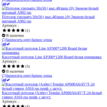
Потолок грильято 50х50 ( выс.40/шир.10) Эконом белый
матовый А902 rus
Артикул: -
(1)
В наличии
Запросить цену
Запрос цены
Кассетный потолок Line AP300*1200 Board белая оцинковка
Артикул: -
(3)
В наличии
Запросить цену
Запрос цены
Кассетный потолок (Албес) Tegular AP600A6/45°/Т-24 белый
глянец A916 rus перф. с акуст.
Артикул: -
(4)