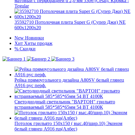
матовый с перфорацией d 2,0 мм 3306 (Cesal). Кромка -
Tegular
35592710 Потолочная плита Super G (Супер Джи) NE
600x1200x20
New
Новинки
Хит
Хиты продаж
%
Скидки
Рейка прямоугольного дизайна A80SV белый глянец
A916 рус перф.
Светодиодный светильник "ВАРТОН" грильято
встраиваемый 585*585*65мм 54 ВТ 4100К
Потолок грильято 150х150 ( выс.40/шир.10) Эконом
белый глянец А916 rus(Албес)