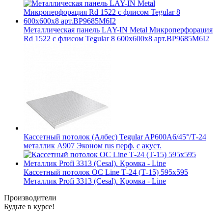
Металлическая панель LAY-IN Metal Микроперфорация
Rd 1522 с флисом Tegular 8 600x600x8 арт.BP9685M6I2
Кассетный потолок (Албес) Tegular AP600A6/45°/Т-24
металлик А907 Эконом rus перф. с акуст.
Кассетный потолок ОС Line Т-24 (Т-15) 595х595
Металлик Profi 3313 (Cesal). Кромка - Line
Производители
Будьте в курсе!