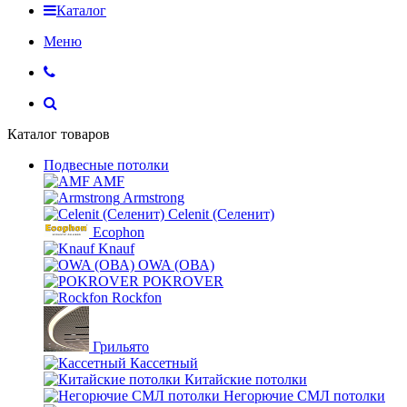
Каталог
Меню
Каталог товаров
Подвесные потолки
AMF
Armstrong
Celenit (Селенит)
Ecophon
Knauf
OWA (ОВА)
POKROVER
Rockfon
Грильято
Кассетный
Китайские потолки
Негорючие СМЛ потолки