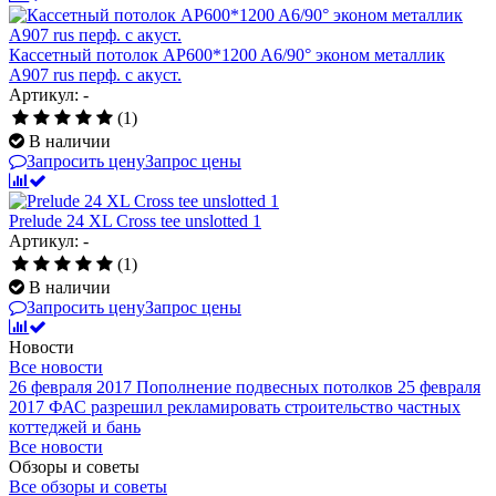
Кассетный потолок AP600*1200 A6/90° эконом металлик
А907 rus перф. с акуст.
Артикул: -
(1)
В наличии
Запросить цену
Запрос цены
Prelude 24 XL Cross tee unslotted 1
Артикул: -
(1)
В наличии
Запросить цену
Запрос цены
Новости
Все новости
26 февраля 2017
Пополнение подвесных потолков
25 февраля
2017
ФАС разрешил рекламировать строительство частных
коттеджей и бань
Все новости
Обзоры и советы
Все обзоры и советы