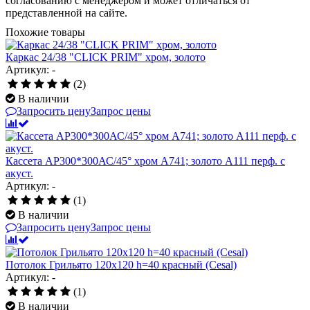
согласованию с менеджером и может отличаться от
представленной на сайте.
Похожие товары
Каркас 24/38 "CLICK PRIM" хром, золото
Артикул: -
(2)
В наличии
Запросить цену
Запрос цены
Кассета AP300*300АС/45° хром А741; золото А111 перф. с
акуст.
Артикул: -
(1)
В наличии
Запросить цену
Запрос цены
Потолок Грильято 120x120 h=40 красный (Cesal)
Артикул: -
(1)
В наличии