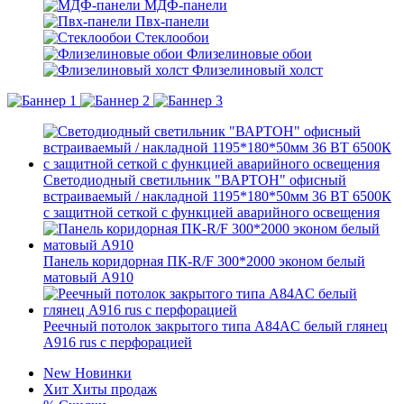
МДФ-панели
Пвх-панели
Стеклообои
Флизелиновые обои
Флизелиновый холст
Светодиодный светильник "ВАРТОН" офисный
встраиваемый / накладной 1195*180*50мм 36 ВТ 6500К
с защитной сеткой с функцией аварийного освещения
Панель коридорная ПК-R/F 300*2000 эконом белый
матовый А910
Реечный потолок закрытого типа A84AC белый глянец
А916 rus с перфорацией
New
Новинки
Хит
Хиты продаж