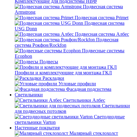
Комплектующие для подсистемы НВФ
Подвесная система
Armstrong
Подвесная система Primet
Подвесная система
USG Donn
Подвесная система Албес
Подвесная
система Рокфон/Rockfon
Подвесные системы
Ecophon
Подвесы
Профили и комплектующие для монтажа ГКЛ
Раскладки
Угловые профили
Фасадная подсистема
Светильники
Светильники Албес
Светильники
для подвесных потолков
Светодиодные
светильники Varton
Настенные покрытия
Малярный стеклохолст