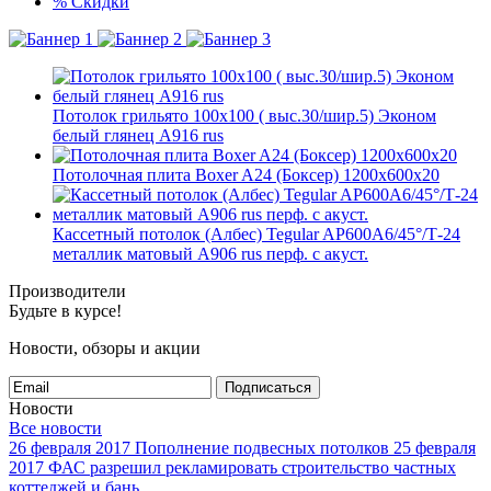
%
Скидки
Потолок грильято 100х100 ( выс.30/шир.5) Эконом
белый глянец А916 rus
Потолочная плита Boxer A24 (Боксер) 1200x600x20
Кассетный потолок (Албес) Tegular AP600A6/45°/Т-24
металлик матовый А906 rus перф. с акуст.
Производители
Будьте в курсе!
Новости, обзоры и акции
Подписаться
Новости
Все новости
26 февраля 2017
Пополнение подвесных потолков
25 февраля
2017
ФАС разрешил рекламировать строительство частных
коттеджей и бань