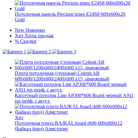
Потолочная панель Precious tones E24S8 600x600x20
Gold
New
Новинки
Хит
Хиты продаж
%
Скидки
Плита потолочная (стеновая) Celenit AB
600x600/1200x600/2400x600 x15, оранжевый
Кассетный потолок Line AP300*600 Board черный А911
rus перф. с акуст.
Хит
Потолочная плита BAJKAL board rh90 600x600x12
(Байкал борд) Армстронг