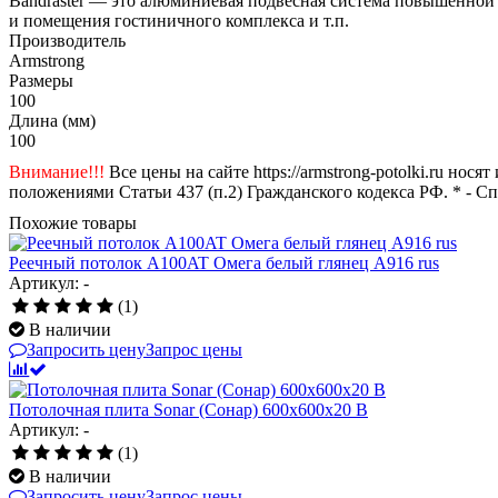
Bandraster — это алюминиевая подвесная система повышенной
и помещения гостиничного комплекса и т.п.
Производитель
Armstrong
Размеры
100
Длина (мм)
100
Внимание!!!
Все цены на сайте https://armstrong-potolki.ru н
положениями Статьи 437 (п.2) Гражданского кодекса РФ. * - С
Похожие товары
Реечный потолок A100AT Омега белый глянец А916 rus
Артикул: -
(1)
В наличии
Запросить цену
Запрос цены
Потолочная плита Sonar (Сонар) 600x600x20 B
Артикул: -
(1)
В наличии
Запросить цену
Запрос цены