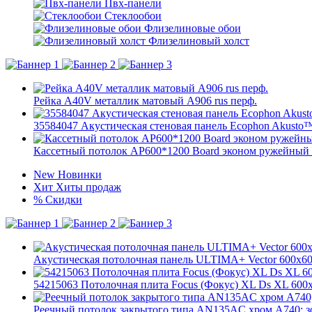
Пвх-панели
Стеклообои
Флизелиновые обои
Флизелиновый холст
Рейка A40V металлик матовый А906 rus перф.
35584047 Акустическая стеновая панель Ecophon Akusto™ 
Кассетный потолок AP600*1200 Board эконом ружейный 
New
Новинки
Хит
Хиты продаж
%
Скидки
Акустическая потолочная панель ULTIMA+ Vector 600x60
54215063 Потолочная плита Focus (Фокус) XL Ds XL 600
Реечный потолок закрытого типа AN135AС хром А740; з