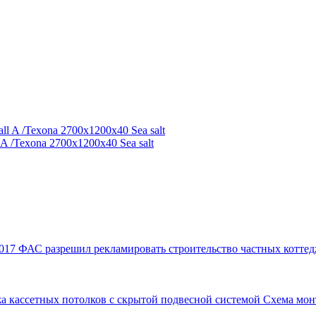
 /Texona 2700x1200x40 Sea salt
017
ФАС разрешил рекламировать строительство частных коттед
а кассетных потолков с скрытой подвесной системой
Схема мон