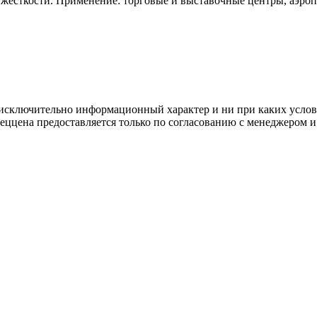
 жесткости. Применение: торговые и выставочные центры, аэро
осят исключительно информационный характер и ни при каких усл
пеццена предоставляется только по согласованию с менеджером и