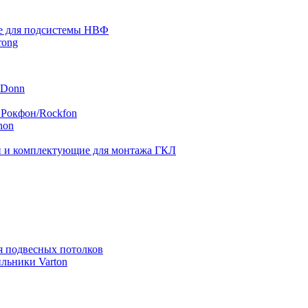
 для подсистемы НВФ
rong
 Donn
 Рокфон/Rockfon
hon
 и комплектующие для монтажа ГКЛ
я подвесных потолков
льники Varton