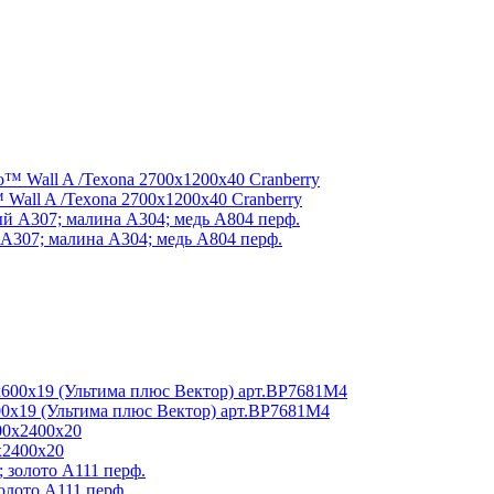
Wall A /Texona 2700x1200x40 Cranberry
А307; малина А304; медь А804 перф.
0x19 (Ультима плюс Вектор) арт.BP7681M4
x2400x20
олото А111 перф.