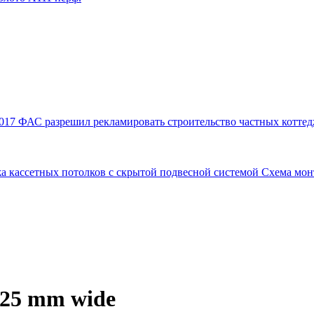
017
ФАС разрешил рекламировать строительство частных коттед
а кассетных потолков с скрытой подвесной системой
Схема мон
125 mm wide