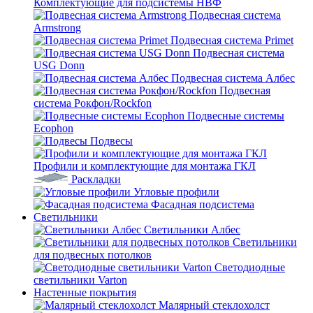
Комплектующие для подсистемы НВФ
Подвесная система
Armstrong
Подвесная система Primet
Подвесная система
USG Donn
Подвесная система Албес
Подвесная
система Рокфон/Rockfon
Подвесные системы
Ecophon
Подвесы
Профили и комплектующие для монтажа ГКЛ
Раскладки
Угловые профили
Фасадная подсистема
Светильники
Светильники Албес
Светильники
для подвесных потолков
Светодиодные
светильники Varton
Настенные покрытия
Малярный стеклохолст