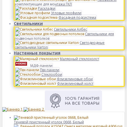
комплектующие для монтажа ГКЛ
Раскладки
Угловые профили
Фасадная подсистема
Светильники
Светильники Албес
Светильники для
подвесных потолков
Светодиодные
светильники Varton
Настенные покрытия
Малярный стеклохолст
МДФ-панели
Пвх-панели
Стеклообои
Флизелиновые обои
Флизелиновый холст
Теневой пристенный уголок 0668, Белый