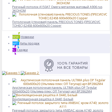
Реечный потолок A150AT Омега металлик матовый А906 rus
ЭКОНОМ
Потолочная (стеновая) панель PRECIOUS TONES (ПРЕCИОУС
ТОНЕС) E24S8 600x600x20 Copper
Новинки
NEW
Хиты продаж
ХИТ
Скидки
%
Акустическая потолочная панель ULTIMA plus OP Tegular
600x600x20 (Ультима плюс ОП Тегулар) арт.BP2862M4
Вентиляционная решётка А 0440, Белый
Реечный потолок закрытого типа AN85AС хром А740; золото