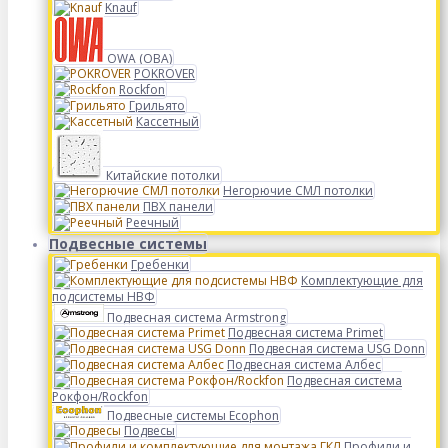
Knauf
OWA (ОВА)
POKROVER
Rockfon
Грильято
Кассетный
Китайские потолки
Негорючие СМЛ потолки
ПВХ панели
Реечный
Подвесные системы
Гребенки
Комплектующие для
подсистемы НВФ
Подвесная система Armstrong
Подвесная система Primet
Подвесная система USG Donn
Подвесная система Албес
Подвесная система
Рокфон/Rockfon
Подвесные системы Ecophon
Подвесы
Профили и