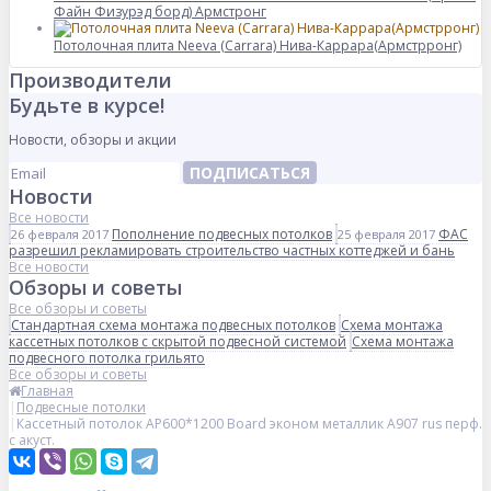
Файн Физурэд борд) Армстронг
Потолочная плита Neeva (Carrara) Нива-Каррара(Армстрронг)
Производители
Будьте в курсе!
Новости, обзоры и акции
ПОДПИСАТЬСЯ
Новости
Все новости
Пополнение подвесных потолков
ФАС
26 февраля 2017
25 февраля 2017
разрешил рекламировать строительство частных коттеджей и бань
Все новости
Обзоры и советы
Все обзоры и советы
Стандартная схема монтажа подвесных потолков
Схема монтажа
кассетных потолков с скрытой подвесной системой
Схема монтажа
подвесного потолка грильято
Все обзоры и советы
Главная
Подвесные потолки
Кассетный потолок AP600*1200 Board эконом металлик А907 rus перф.
с акуст.