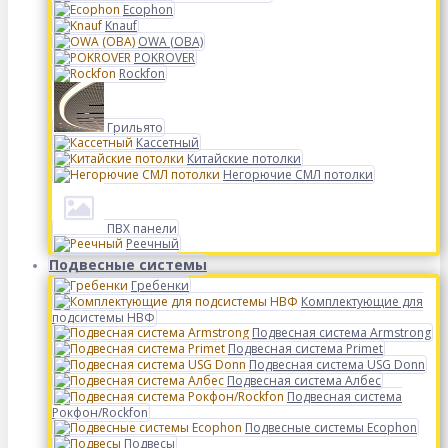
Ecophon
Knauf
OWA (ОВА)
POKROVER
Rockfon
Грильято
Кассетный
Китайские потолки
Негорючие СМЛ потолки
ПВХ панели
Реечный
Подвесные системы
Гребенки
Комплектующие для
подсистемы НВФ
Подвесная система Armstrong
Подвесная система Primet
Подвесная система USG Donn
Подвесная система Албес
Подвесная система
Рокфон/Rockfon
Подвесные системы Ecophon
Подвесы