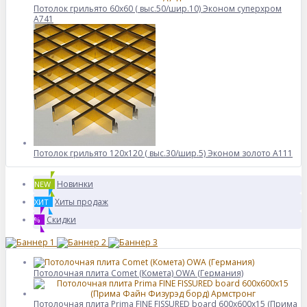
Потолок грильято 60х60 ( выс.50/шир.10) Эконом суперхром
А741
Потолок грильято 120х120 ( выс.30/шир.5) Эконом золото А111
Новинки
NEW
Хиты продаж
ХИТ
Скидки
%
Потолочная плита Comet (Комета) OWA (Германия)
Потолочная плита Prima FINE FISSURED board 600x600x15 (Прима