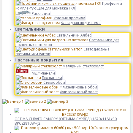
Профили и
комплектующие для монтажа ГКЛ
Раскладки
Угловые профили
Фасадная подсистема
Светильники
Светильники Албес
Светильники для
подвесных потолков
Светодиодные
светильники Varton
Настенные покрытия
Малярный стеклохолст
МДФ-панели
Пвх-панели
Стеклообои
Флизелиновые обои
Флизелиновый холст
OPTIMA CURVED CANOPY (ОПТИМА CУРВЕД ) 1870х1181х30
BPCS2810WHJ2