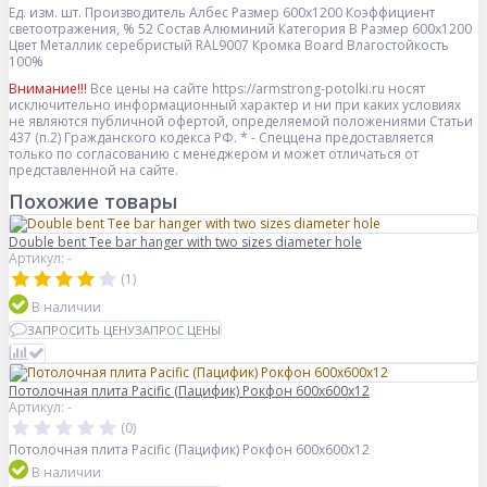
Ед. изм.
шт.
Производитель
Албес
Размер
600x1200
Коэффициент
светоотражения, %
52
Состав
Алюминий
Категория
B
Размер
600x1200
Цвет
Металлик серебристый RAL9007
Кромка
Board
Влагостойкость
100%
Внимание!!!
Все цены на сайте https://armstrong-potolki.ru носят
исключительно информационный характер и ни при каких условиях
не являются публичной офертой, определяемой положениями Статьи
437 (п.2) Гражданского кодекса РФ. * - Спеццена предоставляется
только по согласованию с менеджером и может отличаться от
представленной на сайте.
Похожие товары
Double bent Tee bar hanger with two sizes diameter hole
Артикул: -
(1)
В наличии
ЗАПРОСИТЬ ЦЕНУ
ЗАПРОС ЦЕНЫ
Потолочная плита Pacific (Пацифик) Рокфон 600x600x12
Артикул: -
(0)
Потолочная плита Pacific (Пацифик) Рокфон 600x600x12
В наличии