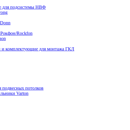
 для подсистемы НВФ
rong
 Donn
 Рокфон/Rockfon
hon
 и комплектующие для монтажа ГКЛ
я подвесных потолков
льники Varton