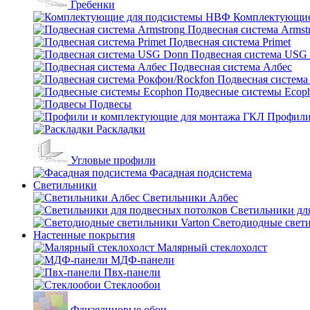
Гребенки
Комплектующие
Подвесная система Armst
Подвесная система Primet
Подвесная система USG
Подвесная система Албес
Подвесная система
Подвесные системы Ecop
Подвесы
Профили
Раскладки
Угловые профили
Фасадная подсистема
Светильники
Светильники Албес
Светильники дл
Светодиодные свети
Настенные покрытия
Малярный стеклохолст
МДФ-панели
Пвх-панели
Стеклообои
Флизелиновые обои