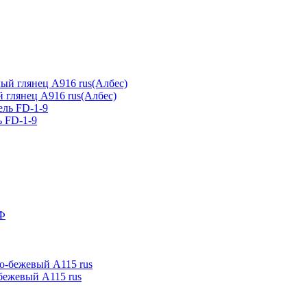
 глянец А916 rus(Албес)
ь FD-1-9
-бежевый А115 rus