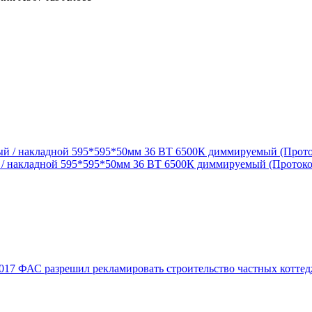
 накладной 595*595*50мм 36 ВТ 6500К диммируемый (Протокол
017
ФАС разрешил рекламировать строительство частных коттед