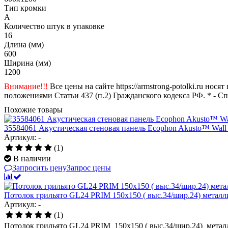
Тип кромки
A
Количество штук в упаковке
16
Длина (мм)
600
Ширина (мм)
1200
Внимание!!!
Все цены на сайте https://armstrong-potolki.ru н
положениями Статьи 437 (п.2) Гражданского кодекса РФ. * - С
Похожие товары
35584061 Акустическая стеновая панель Ecophon Akusto™ Wall A
Артикул: -
(1)
В наличии
Запросить цену
Запрос цены
Потолок грильято GL24 PRIM 150х150 ( выс.34/шир.24) металл
Артикул: -
(1)
Потолок грильято GL24 PRIM 150х150 ( выс.34/шир.24) метал