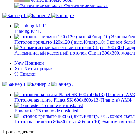
Флизелиновый холст
Linking Kit E
Потолок грильято 120х120 ( выс.40/шир.10) Эконом белый
Алюминиевый кассетный потолок Clip in 300х300, модел
New
Новинки
Хит
Хиты продаж
%
Скидки
Потолочная плита Planet SK 600x600x13 (Планета) АМФ
Bandraster 75 mm wide unslotted
Потолок грильято 86х86 ( выс.40/шир.10) Эконом светло
Производители