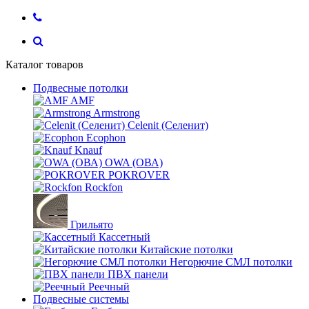
Каталог товаров
Подвесные потолки
AMF
Armstrong
Celenit (Селенит)
Ecophon
Knauf
OWA (ОВА)
POKROVER
Rockfon
Грильято
Кассетный
Китайские потолки
Негорючие СМЛ потолки
ПВХ панели
Реечный
Подвесные системы