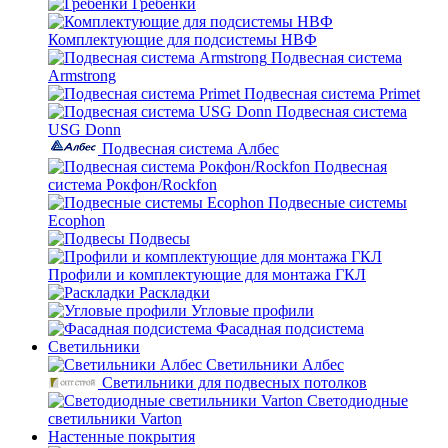
Гребенки
Комплектующие для подсистемы НВФ
Подвесная система
Armstrong
Подвесная система Primet
Подвесная система
USG Donn
Подвесная система Албес
Подвесная
система Рокфон/Rockfon
Подвесные системы
Ecophon
Подвесы
Профили и комплектующие для монтажа ГКЛ
Раскладки
Угловые профили
Фасадная подсистема
Светильники
Светильники Албес
Светильники для подвесных потолков
Светодиодные
светильники Varton
Настенные покрытия