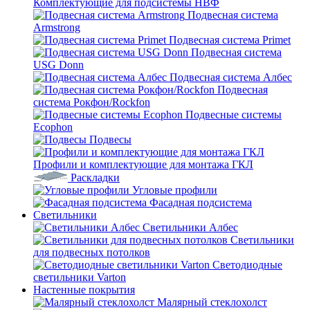
Комплектующие для подсистемы НВФ
Подвесная система
Armstrong
Подвесная система Primet
Подвесная система
USG Donn
Подвесная система Албес
Подвесная
система Рокфон/Rockfon
Подвесные системы
Ecophon
Подвесы
Профили и комплектующие для монтажа ГКЛ
Раскладки
Угловые профили
Фасадная подсистема
Светильники
Светильники Албес
Светильники
для подвесных потолков
Светодиодные
светильники Varton
Настенные покрытия
Малярный стеклохолст