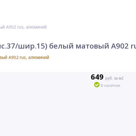
ый А902 rus, алюминий
выс.37/шир.15) белый матовый А902 
649
руб. за м2
В наличии