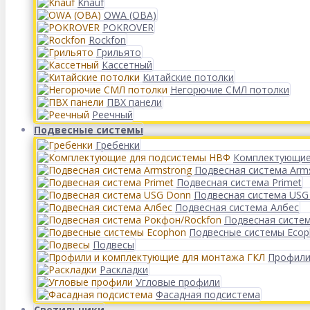
Knauf
OWA (ОВА)
POKROVER
Rockfon
Грильято
Кассетный
Китайские потолки
Негорючие СМЛ потолки
ПВХ панели
Реечный
Подвесные системы
Гребенки
Комплектующие
Подвесная система Arm
Подвесная система Primet
Подвесная система USG
Подвесная система Албес
Подвесная систе
Подвесные системы Eco
Подвесы
Профили
Раскладки
Угловые профили
Фасадная подсистема
Светильники