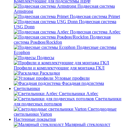
Комплектующие для подсистемы НВФ
Подвесная система
Armstrong
Подвесная система Primet
Подвесная система
USG Donn
Подвесная система Албес
Подвесная
система Рокфон/Rockfon
Подвесные системы
Ecophon
Подвесы
Профили и комплектующие для монтажа ГКЛ
Раскладки
Угловые профили
Фасадная подсистема
Светильники
Светильники Албес
Светильники
для подвесных потолков
Светодиодные
светильники Varton
Настенные покрытия
Малярный стеклохолст