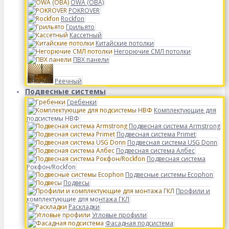
OWA (ОВА)
POKROVER
Rockfon
Грильято
Кассетный
Китайские потолки
Негорючие СМЛ потолки
ПВХ панели
Реечный
Подвесные системы
Гребенки
Комплектующие для
подсистемы НВФ
Подвесная система Armstrong
Подвесная система Primet
Подвесная система USG Donn
Подвесная система Албес
Подвесная система
Рокфон/Rockfon
Подвесные системы Ecophon
Подвесы
Профили и
комплектующие для монтажа ГКЛ
Раскладки
Угловые профили
Фасадная подсистема