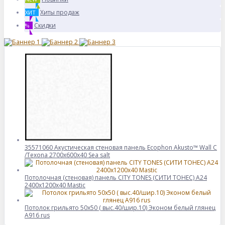
Хиты продаж
ХИТ
Скидки
%
35571060 Акустическая стеновая панель Ecophon Akusto™ Wall C
/Texona 2700x600x40 Sea salt
Потолочная (стеновая) панель CITY TONES (CИТИ ТОНЕС) A24
2400x1200x40 Mastic
Потолок грильято 50х50 ( выс.40/шир.10) Эконом белый глянец
А916 rus