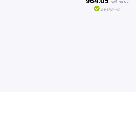
964.05
руб. за м2
В наличии