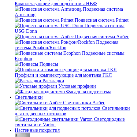
Комплектующие для подсистемы НВФ
Подвесная система
Armstrong
Подвесная система Primet
Подвесная система
USG Donn
Подвесная система Албес
Подвесная
система Рокфон/Rockfon
Подвесные системы
Ecophon
Подвесы
Профили и комплектующие для монтажа ГКЛ
Раскладки
Угловые профили
Фасадная подсистема
Светильники
Светильники Албес
Светильники
для подвесных потолков
Светодиодные
светильники Varton
Настенные покрытия