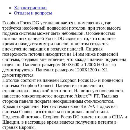
Характеристики
Отзывы и вопросы
Ecophon Focus DG устанавливается в помещениях, где
требуется необычный подвесной потолок, при этом высота
подвеса системы может быть небольшой. Особенностью
потолочных панелей Focus DG является то, что опорные
кромки находятся внутри панели, при этом создается
впечатление парящих в воздухе панелей. Лицевая
поверхность потолка находится на 14 мм ниже подвесной
системы, создавая впечатление, что каждая панель подвешена
отдельно. Панели с размером 600Х600 и 1200Х600 легко
демонтируются. Панели с размером 1200Х1200 и XL
демонтируются.
Потолок состоит из панелей Ecophon Focus DG и подвесной
системы Ecophon Connect. Панели изготовлены из
стекловолокна высокой плотности. На лицевую поверхность
нанесено микропористое покрытие Akutex™ FT. Тыльная
сторона панели покрыта неокрашенным стеклохолстом.
Кромки окрашены. Вес системы около 4 кг/м². Подвесная
система Connect изготовлена из оцинкованной стали.
Подвесной потолок Ecophon Focus DG запатентован в США и
Швеции, в настоящее время ведется получение патента в
странах Европы.