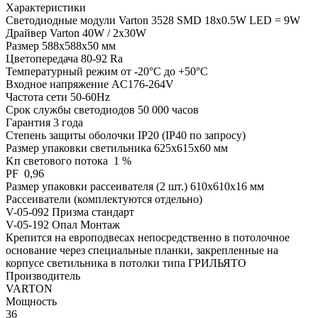
Характеристики
Светодиодные модули Varton 3528 SMD 18х0.5W LED = 9W
Драйвер Varton 40W / 2х30W
Размер 588х588х50 мм
Цветопередача 80-92 Ra
Температурный режим от -20°С до +50°С
Входное напряжение AC176-264V
Частота сети 50-60Hz
Срок службы светодиодов 50 000 часов
Гарантия 3 года
Степень защиты оболочки IP20 (IP40 по запросу)
Размер упаковки светильника 625х615х60 мм
Kп светового потока 1 %
PF 0,96
Размер упаковки рассеивателя (2 шт.) 610х610х16 мм
Рассеиватели (комплектуются отдельно)
V-05-092 Призма стандарт
V-05-192 Опал Монтаж
Крепится на европодвесах непосредственно в потолочное
основание через специальные планки, закрепленные на
корпусе светильника в потолки типа ГРИЛЬЯТО
Производитель
VARTON
Мощность
36