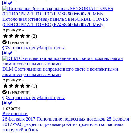
Потолочная (стеновая) панель SENSORIAL TONES
(СЕНСОРИАЛ ТОНЕС) E24S8 600x600x20 Misty
Артикул: -
(2)
В наличии
Запросить цену
Запрос цены
DLM Светильники направленного света c компактными
люминесцентными лампами
Артикул: -
(1)
В наличии
Запросить цену
Запрос цены
Новости
Все новости
26 февраля 2017
Пополнение подвесных потолков
25 февраля
2017
ФАС разрешил рекламировать строительство частных
коттеджей и бань