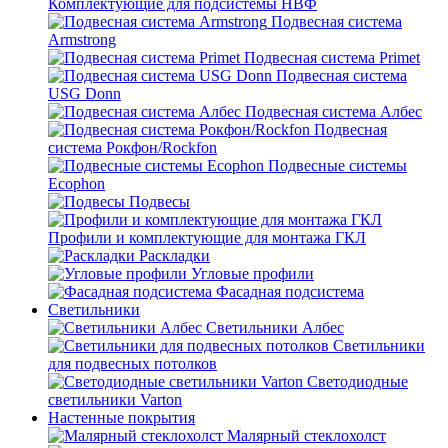
Комплектующие для подсистемы НВФ
Подвесная система
Armstrong
Подвесная система Primet
Подвесная система
USG Donn
Подвесная система Албес
Подвесная
система Рокфон/Rockfon
Подвесные системы
Ecophon
Подвесы
Профили и комплектующие для монтажа ГКЛ
Раскладки
Угловые профили
Фасадная подсистема
Светильники
Светильники Албес
Светильники
для подвесных потолков
Светодиодные
светильники Varton
Настенные покрытия
Малярный стеклохолст