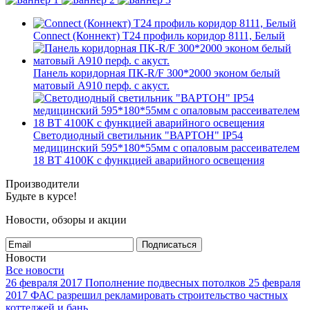
Connect (Коннект) T24 профиль коридор 8111, Белый
Панель коридорная ПК-R/F 300*2000 эконом белый
матовый А910 перф. с акуст.
Светодиодный светильник "ВАРТОН" IP54
медицинский 595*180*55мм с опаловым рассеивателем
18 ВТ 4100К с функцией аварийного освещения
Производители
Будьте в курсе!
Новости, обзоры и акции
Подписаться
Новости
Все новости
26 февраля 2017
Пополнение подвесных потолков
25 февраля
2017
ФАС разрешил рекламировать строительство частных
коттеджей и бань