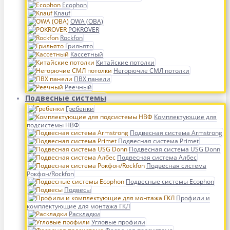
Ecophon
Knauf
OWA (ОВА)
POKROVER
Rockfon
Грильято
Кассетный
Китайские потолки
Негорючие СМЛ потолки
ПВХ панели
Реечный
Подвесные системы
Гребенки
Комплектующие для
подсистемы НВФ
Подвесная система Armstrong
Подвесная система Primet
Подвесная система USG Donn
Подвесная система Албес
Подвесная система
Рокфон/Rockfon
Подвесные системы Ecophon
Подвесы
Профили и
комплектующие для монтажа ГКЛ
Раскладки
Угловые профили