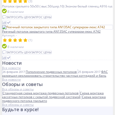
(3)
Потолок грильято 50х50 ( выс.50/шир.10) Эконом белый глянец А916 rus
В наличии
ЗАПРОСИТЬ ЦЕНУ
ЗАПРОС ЦЕНЫ
Реечный потолок закрытого типа AN135AС суперхром-люкс А742
Артикул: -
(1)
В наличии
ЗАПРОСИТЬ ЦЕНУ
ЗАПРОС ЦЕНЫ
Новости
Все новости
Пополнение подвесных потолков
ФАС
26 февраля 2017
25 февраля 2017
разрешил рекламировать строительство частных коттеджей и бань
Все новости
Обзоры и советы
Все обзоры и советы
Стандартная схема монтажа подвесных потолков
Схема монтажа
кассетных потолков с скрытой подвесной системой
Схема монтажа
подвесного потолка грильято
Все обзоры и советы
Будьте в курсе!