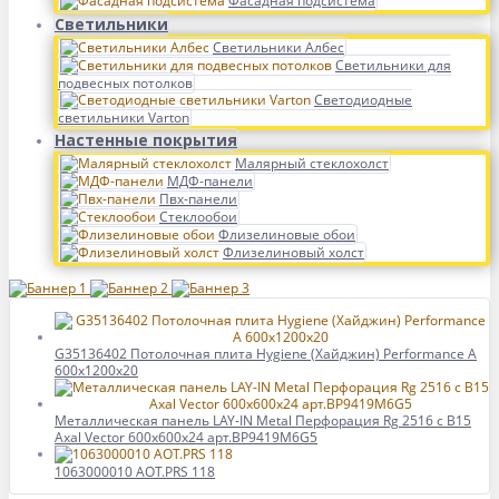
Фасадная подсистема
Светильники
Светильники Албес
Светильники для
подвесных потолков
Светодиодные
светильники Varton
Настенные покрытия
Малярный стеклохолст
МДФ-панели
Пвх-панели
Стеклообои
Флизелиновые обои
Флизелиновый холст
G35136402 Потолочная плита Hygiene (Хайджин) Performance А
600x1200x20
Металлическая панель LAY-IN Metal Перфорация Rg 2516 с В15
Axal Vector 600x600x24 арт.BP9419M6G5
1063000010 AOT.PRS 118