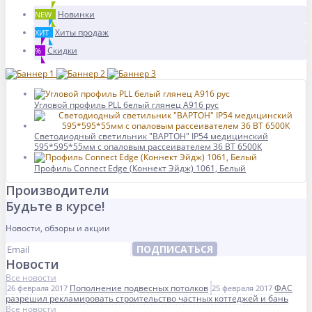
Новинки
NEW
Хиты продаж
ХИТ
Скидки
%
Угловой профиль PLL белый глянец А916 рус
Светодиодный светильник "ВАРТОН" IP54 медицинский
595*595*55мм с опаловым рассеивателем 36 ВТ 6500К
Профиль Connect Edge (Коннект Эйдж) 1061, Белый
Производители
Будьте в курсе!
Новости, обзоры и акции
ПОДПИСАТЬСЯ
Новости
Все новости
Пополнение подвесных потолков
ФАС
26 февраля 2017
25 февраля 2017
разрешил рекламировать строительство частных коттеджей и бань
Все новости