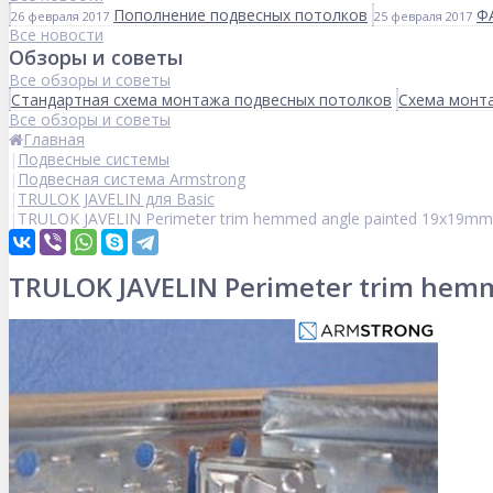
Пополнение подвесных потолков
Ф
26 февраля 2017
25 февраля 2017
Все новости
Обзоры и советы
Все обзоры и советы
Стандартная схема монтажа подвесных потолков
Схема монта
Все обзоры и советы
Главная
Подвесные системы
Подвесная система Armstrong
TRULOK JAVELIN для Basic
TRULOK JAVELIN Perimeter trim hemmed angle painted 19x19mm
TRULOK JAVELIN Perimeter trim hem