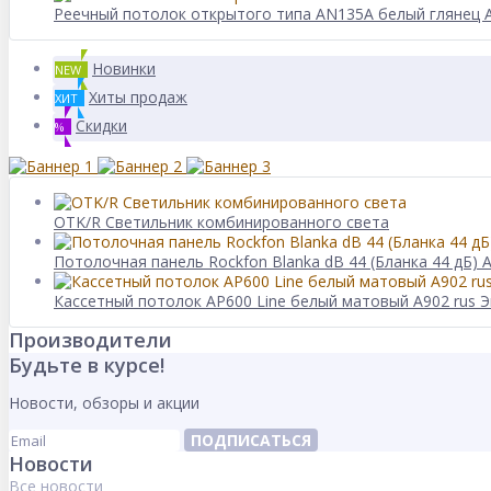
Реечный потолок открытого типа AN135A белый глянец
Новинки
NEW
Хиты продаж
ХИТ
Скидки
%
OTK/R Светильник комбинированного света
Потолочная панель Rockfon Blanka dB 44 (Бланка 44 дБ) 
Кассетный потолок AP600 Line белый матовый А902 rus Э
Производители
Будьте в курсе!
Новости, обзоры и акции
ПОДПИСАТЬСЯ
Новости
Все новости