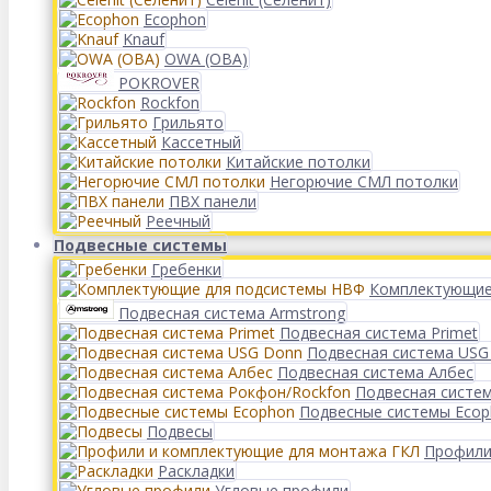
Ecophon
Knauf
OWA (ОВА)
POKROVER
Rockfon
Грильято
Кассетный
Китайские потолки
Негорючие СМЛ потолки
ПВХ панели
Реечный
Подвесные системы
Гребенки
Комплектующие
Подвесная система Armstrong
Подвесная система Primet
Подвесная система USG
Подвесная система Албес
Подвесная систе
Подвесные системы Eco
Подвесы
Профили
Раскладки
Угловые профили