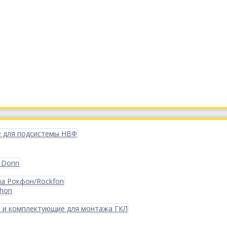
 для подсистемы НВФ
 Donn
ма Рокфон/Rockfon
phon
 и комплектующие для монтажа ГКЛ