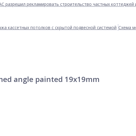
АС разрешил рекламировать строительство частных коттеджей 
жа кассетных потолков с скрытой подвесной системой
Схема м
med angle painted 19x19mm