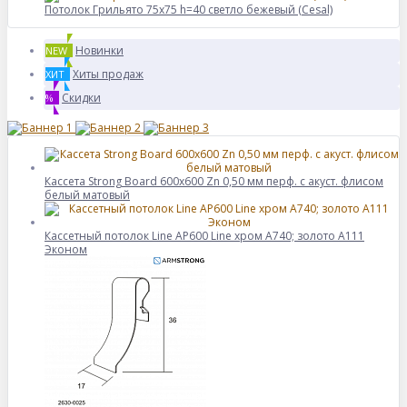
Потолок Грильято 75x75 h=40 светло бежевый (Cesal)
Новинки
NEW
Хиты продаж
ХИТ
Скидки
%
Кассета Strong Board 600х600 Zn 0,50 мм перф. с акуст. флисом
белый матовый
Кассетный потолок Line AP600 Line хром А740; золото А111
Эконом