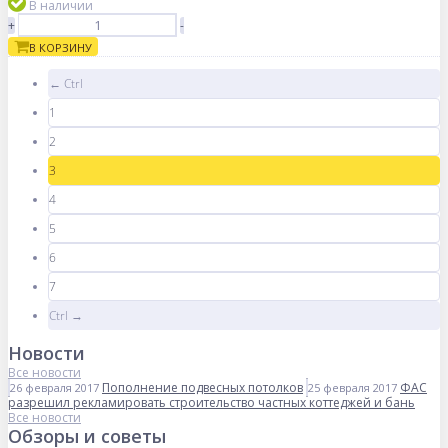
В наличии
+
-
В КОРЗИНУ
← Ctrl
1
2
3
4
5
6
7
Ctrl →
Новости
Все новости
Пополнение подвесных потолков
ФАС
26 февраля 2017
25 февраля 2017
разрешил рекламировать строительство частных коттеджей и бань
Все новости
Обзоры и советы