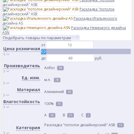
дизайнерский" ASB
Раскладка "потолок
дизайнерский" ASB
Раскладка Итальянского
дизайна AS
Раскладка Немецкого дизайна
АSN
Подобрать товары по параметрам
от
Цена розничная
до
руб.
Производитель
Албес
39
Ед. изм.
м.п.
78
Материал
Алюминий
39
Влагостойкость
100%
70
A
B
C
16
21
2
Раскладка "потолок дизайнерский" ASB
13
Категория