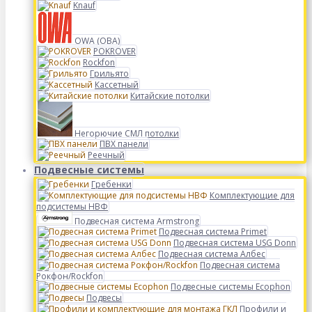
Knauf
OWA (ОВА)
POKROVER
Rockfon
Грильято
Кассетный
Китайские потолки
Негорючие СМЛ потолки
ПВХ панели
Реечный
Подвесные системы
Гребенки
Комплектующие для
подсистемы НВФ
Подвесная система Armstrong
Подвесная система Primet
Подвесная система USG Donn
Подвесная система Албес
Подвесная система
Рокфон/Rockfon
Подвесные системы Ecophon
Подвесы
Профили и