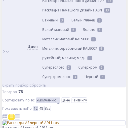
Раскладка Итальянского дизайна AS
13
Раскладка Немецкого дизайна АSN
13
Бежевый
Белый глянец
3
3
Белый матовый
Золото
6
3
Металлик матовый RAL9006
3
Цвет
Металлик серебристый RAL9007
6
ружейный; малина; медь
3
Суперзолото
Суперхром
3
3
Суперхром-люкс
Черный
3
3
Скрыть подбор
Сбросить
78
Товаров:
Сортировать по
По
:
Умолчанию
Цене
Рейтингу
Показывать по
По
:
12
48
Все
Раскладка AS черный А911 rus