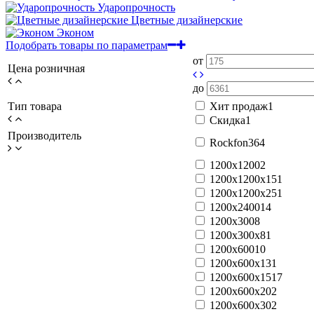
Ударопрочность
Цветные дизайнерские
Эконом
Подобрать товары по параметрам
от
Цена розничная
до
Тип товара
Хит продаж
1
Скидка
1
Производитель
Rockfon
364
1200x1200
2
1200x1200x15
1
1200x1200x25
1
1200x2400
14
1200x300
8
1200x300x8
1
1200x600
10
1200x600x13
1
1200x600x15
17
1200x600x20
2
1200x600x30
2