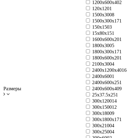
1200x600x40
2
120х120
1
1500x300
8
1500x300x17
1
150x150
3
15x80x15
1
1600x600x20
1
1800x300
5
1800x300x17
1
1800x600x20
1
2100x300
4
2400x1200x40
16
2400x600
1
2400x600x25
1
Размеры
2400x600x40
9
25x37.5x25
1
300x1200
14
300x1500
12
300x1800
9
300x1800x17
1
300x2100
4
300x2500
4
300x600
2