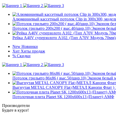
Алюминиевый кассетный потолок Clip in 300х300, модель
Потолок грильято 200х200 ( выс.40/шир.10) Эконом белы
Рейка A40V суперзолото A102. (Тип A70V Модуль 70мм)
New
Новинки
Хит
Хиты продаж
%
Скидки
Потолок грильято 86х86 ( выс.50/шир.10) Эконом белый 
Выгнутая METAL CANOPY Flat (МЕТАЛ Канопи Флат ) 
Потолочная плита Planet SK 1200x600x13 (Планет) АМФ
Производители
Будьте в курсе!