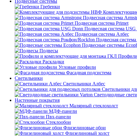
Подвесные системы
Гребенки
Комплектующие
Подвесная система Armst
Подвесная система Primet
Подвесная система USG
Подвесная система Албес
Подвесная система
Подвесные системы Ecop
Подвесы
Профили
Раскладки
Угловые профили
Фасадная подсистема
Светильники
Светильники Албес
Светильники дл
Светодиодные свети
Настенные покрытия
Малярный стеклохолст
МДФ-панели
Пвх-панели
Стеклообои
Флизелиновые обои
Флизелиновый холст