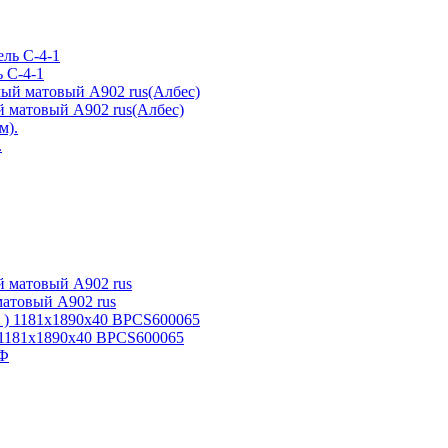
 C-4-1
й матовый А902 rus(Албес)
.
матовый А902 rus
1181x1890x40 BPCS600065