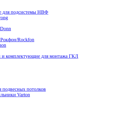
 для подсистемы НВФ
rong
 Donn
 Рокфон/Rockfon
hon
 и комплектующие для монтажа ГКЛ
я подвесных потолков
льники Varton