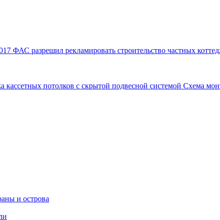
017
ФАС разрешил рекламировать строительство частных коттед
а кассетных потолков с скрытой подвесной системой
Схема мон
аны и острова
ли