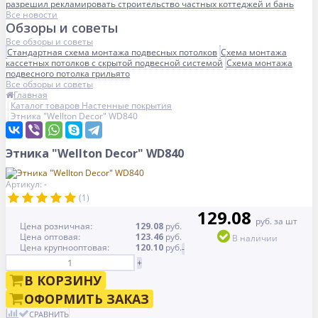
разрешил рекламировать строительство частных коттеджей и бань
Все новости
Обзоры и советы
Все обзоры и советы
Стандартная схема монтажа подвесных потолков
Схема монтажа
кассетных потолков с скрытой подвесной системой
Схема монтажа
подвесного потолка грильято
Все обзоры и советы
Главная
Каталог товаров Настенные покрытия
Этника "Wellton Decor" WD840
Этника "Wellton Decor" WD840
Артикул: -
(1)
129.08
руб. за шт
Цена розничная:
129.08
руб.
Цена оптовая:
123.46
руб.
В наличии
Цена крупнооптовая:
120.10
руб.
-
+
В КОРЗИНУ
ОФОРМИТЬ ЗАКАЗ
СРАВНИТЬ