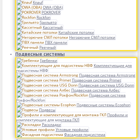
Knauf
OWA (ОВА)
POKROVER
Rockfon
Грильято
Кассетный
Китайские потолки
Негорючие СМЛ потолки
ПВХ панели
Реечный
Подвесные системы
Гребенки
Комплектующие для
подсистемы НВФ
Подвесная система Armstrong
Подвесная система Primet
Подвесная система USG Donn
Подвесная система Албес
Подвесная система
Рокфон/Rockfon
Подвесные системы Ecophon
Подвесы
Профили и
комплектующие для монтажа ГКЛ
Раскладки
Угловые профили
Фасадная подсистема