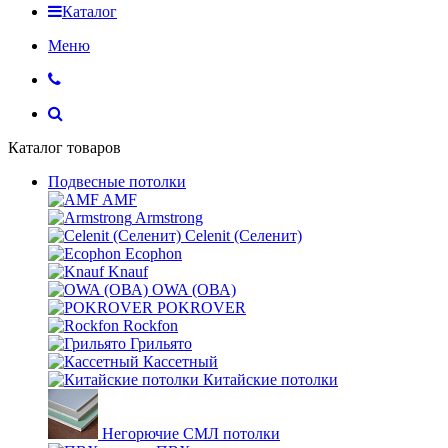
Каталог
Меню
Каталог товаров
Подвесные потолки
AMF
Armstrong
Celenit (Селенит)
Ecophon
Knauf
OWA (ОВА)
POKROVER
Rockfon
Грильято
Кассетный
Китайские потолки
Негорючие СМЛ потолки