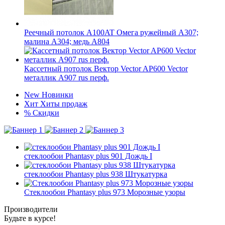
Реечный потолок A100AT Омега ружейный А307;
малина А304; медь А804
Кассетный потолок Вектор Veсtor AP600 Vector
металлик А907 rus перф.
New
Новинки
Хит
Хиты продаж
%
Скидки
стеклообои Phantasy plus 901 Дождь I
стеклообои Phantasy plus 938 Штукатурка
Стеклообои Phantasy plus 973 Морозные узоры
Производители
Будьте в курсе!