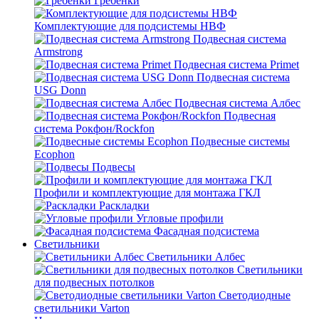
Гребенки
Комплектующие для подсистемы НВФ
Подвесная система
Armstrong
Подвесная система Primet
Подвесная система
USG Donn
Подвесная система Албес
Подвесная
система Рокфон/Rockfon
Подвесные системы
Ecophon
Подвесы
Профили и комплектующие для монтажа ГКЛ
Раскладки
Угловые профили
Фасадная подсистема
Светильники
Светильники Албес
Светильники
для подвесных потолков
Светодиодные
светильники Varton