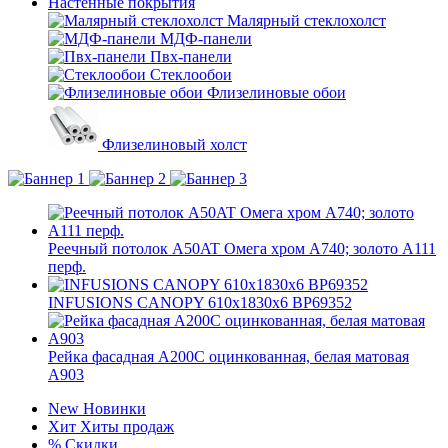
Настенные покрытия
Малярный стеклохолст
МДФ-панели
Пвх-панели
Стеклообои
Флизелиновые обои
Флизелиновый холст
Реечный потолок A50AT Омега хром А740; золото А111
перф.
INFUSIONS CANOPY 610x1830x6 BP69352
Рейка фасадная А200С оцинкованная, белая матовая
А903
New
Новинки
Хит
Хиты продаж
%
Скидки