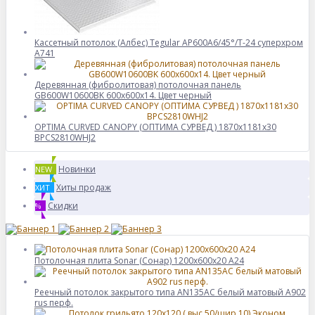
Кассетный потолок (Албес) Tegular AP600A6/45°/Т-24 суперхром
А741
Деревянная (фибролитовая) потолочная панель
GB600W10600BK 600х600х14. Цвет черный
OPTIMA CURVED CANOPY (ОПТИМА CУРВЕД ) 1870х1181х30
BPCS2810WHJ2
Новинки
NEW
Хиты продаж
ХИТ
Скидки
%
Потолочная плита Sonar (Сонар) 1200x600x20 A24
Реечный потолок закрытого типа AN135AС белый матовый А902
rus перф.