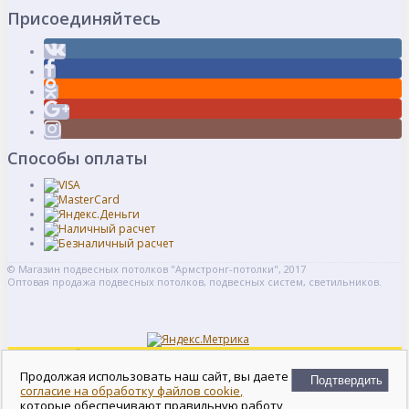
Присоединяйтесь
Способы оплаты
© Магазин подвесных потолков "Армстронг-потолки", 2017
Оптовая продажа подвесных потолков, подвесных систем, светильников.
Войти
Регистрация
Продолжая использовать наш сайт, вы даете
Подтвердить
Сравнение
0
согласие на обработку файлов cookie,
Отложенные
которые обеспечивают правильную работу
0