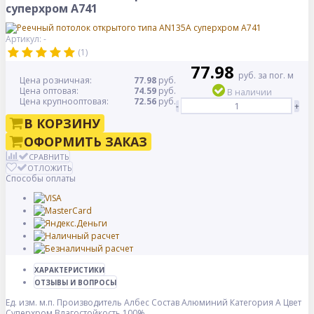
суперхром А741
Артикул: -
(1)
77.98
руб. за пог. м
Цена розничная:
77.98
руб.
Цена оптовая:
74.59
руб.
В наличии
Цена крупнооптовая:
72.56
руб.
-
+
В КОРЗИНУ
ОФОРМИТЬ ЗАКАЗ
СРАВНИТЬ
ОТЛОЖИТЬ
Способы оплаты
ХАРАКТЕРИСТИКИ
ОТЗЫВЫ И ВОПРОСЫ
Ед. изм.
м.п.
Производитель
Албес
Состав
Алюминий
Категория
A
Цвет
Суперхром
Влагостойкость
100%