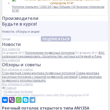
Потолок грильято 120х120 ( выс.50/шир.10) Эконом суперхром
А741
Производители
Будьте в курсе!
Новости, обзоры и акции
ПОДПИСАТЬСЯ
Новости
Все новости
Пополнение подвесных потолков
ФАС
26 февраля 2017
25 февраля 2017
разрешил рекламировать строительство частных коттеджей и бань
Все новости
Обзоры и советы
Все обзоры и советы
Стандартная схема монтажа подвесных потолков
Схема монтажа
кассетных потолков с скрытой подвесной системой
Схема монтажа
подвесного потолка грильято
Все обзоры и советы
Главная
Подвесные потолки
Реечный потолок открытого типа AN135A суперхром А741
Реечный потолок открытого типа AN135A