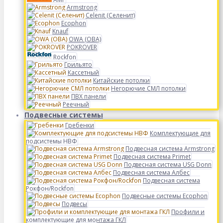
Armstrong
Celenit (Селенит)
Ecophon
Knauf
OWA (ОВА)
POKROVER
Rockfon
Грильято
Кассетный
Китайские потолки
Негорючие СМЛ потолки
ПВХ панели
Реечный
Подвесные системы
Гребенки
Комплектующие для
подсистемы НВФ
Подвесная система Armstrong
Подвесная система Primet
Подвесная система USG Donn
Подвесная система Албес
Подвесная система
Рокфон/Rockfon
Подвесные системы Ecophon
Подвесы
Профили и
комплектующие для монтажа ГКЛ