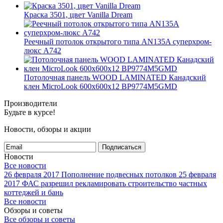
Краска 3501, цвет Vanilla Dream
Реечный потолок открытого типа AN135A суперхром-
люкс А742
Потолочная панель WOOD LAMINATED Канадский
клен MicroLook 600x600x12 BP9774M5GMD
Производители
Будьте в курсе!
Новости, обзоры и акции
Подписаться
Новости
Все новости
26 февраля 2017
Пополнение подвесных потолков
25 февраля
2017
ФАС разрешил рекламировать строительство частных
коттеджей и бань
Все новости
Обзоры и советы
Все обзоры и советы