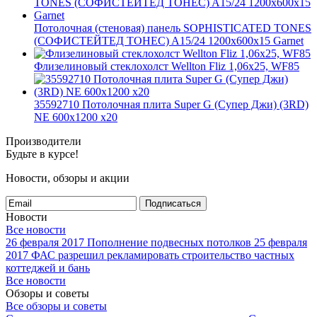
Потолочная (стеновая) панель SOPHISTICATED TONES
(СОФИСТЕЙТЕД ТОНЕС) A15/24 1200x600x15 Garnet
Флизелиновый стеклохолст Wellton Fliz 1,06х25, WF85
35592710 Потолочная плита Super G (Супер Джи) (3RD)
NE 600x1200 x20
Производители
Будьте в курсе!
Новости, обзоры и акции
Подписаться
Новости
Все новости
26 февраля 2017
Пополнение подвесных потолков
25 февраля
2017
ФАС разрешил рекламировать строительство частных
коттеджей и бань
Все новости
Обзоры и советы
Все обзоры и советы