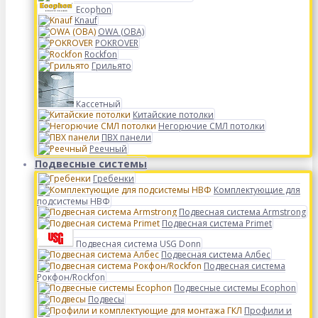
Ecophon
Knauf
OWA (ОВА)
POKROVER
Rockfon
Грильято
Кассетный
Китайские потолки
Негорючие СМЛ потолки
ПВХ панели
Реечный
Подвесные системы
Гребенки
Комплектующие для
подсистемы НВФ
Подвесная система Armstrong
Подвесная система Primet
Подвесная система USG Donn
Подвесная система Албес
Подвесная система
Рокфон/Rockfon
Подвесные системы Ecophon
Подвесы
Профили и