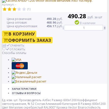
Артикул: -
(1)
490.28
руб. за шт
Цена розничная:
490.28
руб.
Цена оптовая:
468.96
руб.
В наличии
Цена крупнооптовая:
456.17
руб.
-
+
В КОРЗИНУ
ОФОРМИТЬ ЗАКАЗ
СРАВНИТЬ
ОТЛОЖИТЬ
Способы оплаты
ХАРАКТЕРИСТИКИ
ОТЗЫВЫ И ВОПРОСЫ
Ед. изм.
шт.
Производитель
Албес
Размер
600x1200
Коэффициент
светоотражения, %
52
Состав
Алюминий
Категория
B
Размер
600x1200
Цвет
Металлик серебристый RAL9007
Кромка
Vector
Влагостойкость