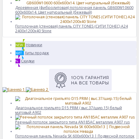
Деревянная (фибролитовая) потолочная панель GB600W10600
600х600х14. Цвет натуральный (бежевый)
Потолочная (стеновая) панель CITY TONES (CИТИ ТОНЕС) A24
2400x1200x40 Stone
Новинки
NEW
Хиты продаж
ХИТ
Скидки
%
Диагональное грильято D15 PRIM ( выс.37/шир.15) белый
матовый А902
Реечный потолок закрытого типа AN185AC металлик А907 rus
Потолочная панель Nevada SK 600x600x13 | Подвесной потолок