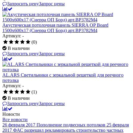
Запросить цену
Запрос цены
Акустическая потолочная панель SIERRA OP Board
1500x600x17 (Сиерра ОП Борд) арт.BP3782M4
Артикул: -
(0)
В наличии
Запросить цену
Запрос цены
AL.ARS Светильники с зеркальной решеткой для реечного
потолка
Артикул: -
(1)
В наличии
Запросить цену
Запрос цены
Новости
Все новости
26 февраля 2017
Пополнение подвесных потолков
25 февраля
2017
ФАС разрешил рекламировать строительство частных