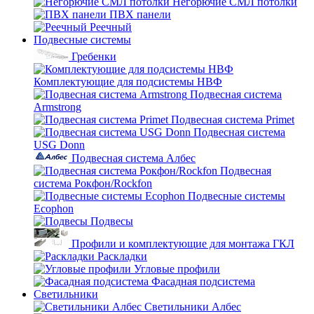
Негорючие СМЛ потолки
ПВХ панели
Реечный
Подвесные системы
Гребенки
Комплектующие для подсистемы НВФ
Подвесная система
Armstrong
Подвесная система Primet
Подвесная система
USG Donn
Подвесная система Албес
Подвесная
система Рокфон/Rockfon
Подвесные системы
Ecophon
Подвесы
Профили и комплектующие для монтажа ГКЛ
Раскладки
Угловые профили
Фасадная подсистема
Светильники
Светильники Албес