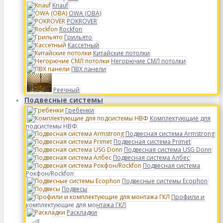
Knauf
OWA (ОВА)
POKROVER
Rockfon
Грильято
Кассетный
Китайские потолки
Негорючие СМЛ потолки
ПВХ панели
Реечный
Подвесные системы
Гребенки
Комплектующие для
подсистемы НВФ
Подвесная система Armstrong
Подвесная система Primet
Подвесная система USG Donn
Подвесная система Албес
Подвесная система
Рокфон/Rockfon
Подвесные системы Ecophon
Подвесы
Профили и
комплектующие для монтажа ГКЛ
Раскладки