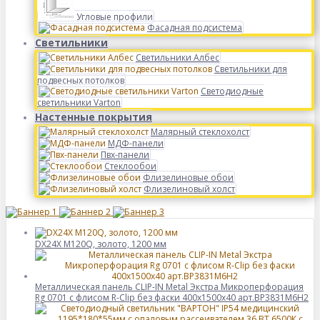
Угловые профили
Фасадная подсистема
Светильники
Светильники Албес
Светильники для
подвесных потолков
Светодиодные
светильники Varton
Настенные покрытия
Малярный стеклохолст
МДФ-панели
Пвх-панели
Стеклообои
Флизелиновые обои
Флизелиновый холст
DX24X M120Q, золото, 1200 мм
Металлическая панель CLIP-IN Metal Экстра Микроперфорация
Rg 0701 с флисом R-Clip без фаски 400x1500x40 арт.BP3831M6H2