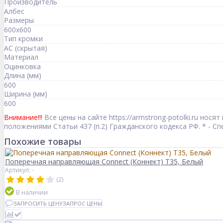
Производитель
Албес
Размеры
600x600
Тип кромки
AC (скрытая)
Материал
Оцинковка
Длина (мм)
600
Ширина (мм)
600
Внимание!!!
Все цены на сайте https://armstrong-potolki.ru но
положениями Статьи 437 (п.2) Гражданского кодекса РФ. * - 
Похожие товары
Поперечная направляющая Connect (Коннект) T35, Белый
Артикул: -
(2)
В наличии
ЗАПРОСИТЬ ЦЕНУ
ЗАПРОС ЦЕНЫ