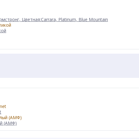
ронг, Цветная:Carrara, Platinum, Blue Mountain
кой
t
й (АМФ)