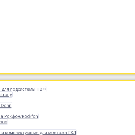
 для подсистемы НВФ
strong
 Donn
ма Рокфон/Rockfon
phon
 и комплектующие для монтажа ГКЛ