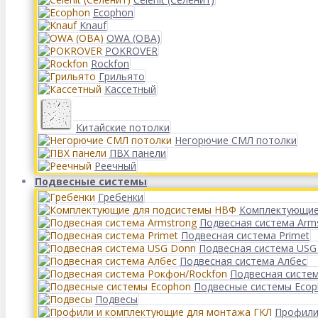
Ecophon
Knauf
OWA (ОВА)
POKROVER
Rockfon
Грильято
Кассетный
Китайские потолки
Негорючие СМЛ потолки
ПВХ панели
Реечный
Подвесные системы
Гребенки
Комплектующие
Подвесная система Arm
Подвесная система Primet
Подвесная система USG
Подвесная система Албес
Подвесная систе
Подвесные системы Eco
Подвесы
Профили