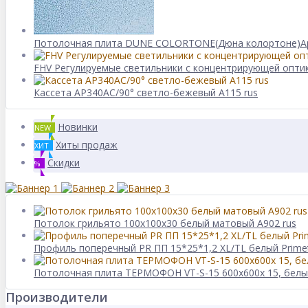
Потолочная плита DUNE COLORTONE(Дюна колортоне)Армст
FHV Регулируемые светильники с концентрирующей опти
Кассета AP340АС/90° светло-бежевый А115 rus
Новинки
NEW
Хиты продаж
ХИТ
Скидки
%
Потолок грильято 100х100х30 белый матовый А902 rus
Профиль поперечный PR ПП 15*25*1,2 XL/TL белый Prime
Потолочная плита ТЕРМОФОН VT-S-15 600x600x 15, белы
Производители