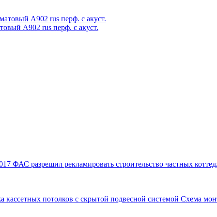
овый А902 rus перф. с акуст.
017
ФАС разрешил рекламировать строительство частных коттед
а кассетных потолков с скрытой подвесной системой
Схема мон