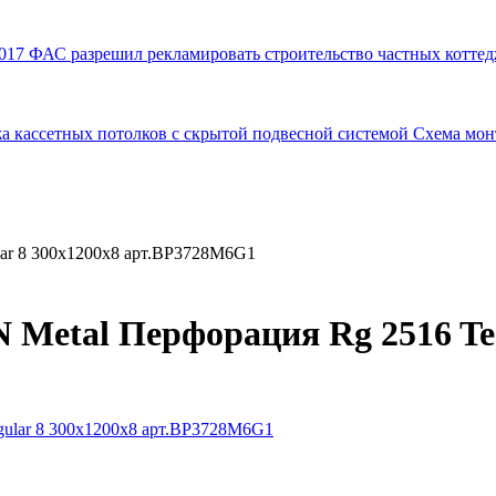
017
ФАС разрешил рекламировать строительство частных коттед
а кассетных потолков с скрытой подвесной системой
Схема мон
lar 8 300x1200x8 арт.BP3728M6G1
 Metal Перфорация Rg 2516 Teg