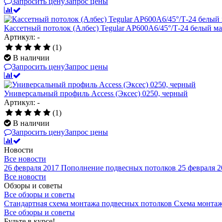
Запросить цену
Запрос цены
Кассетный потолок (Албес) Tegular AP600A6/45°/Т-24 белый мат
Артикул: -
(1)
В наличии
Запросить цену
Запрос цены
Универсальный профиль Access (Эксес) 0250, черный
Артикул: -
(1)
В наличии
Запросить цену
Запрос цены
Новости
Все новости
26 февраля 2017
Пополнение подвесных потолков
25 февраля 2
Все новости
Обзоры и советы
Все обзоры и советы
Стандартная схема монтажа подвесных потолков
Схема монтаж
Все обзоры и советы
Будьте в курсе!