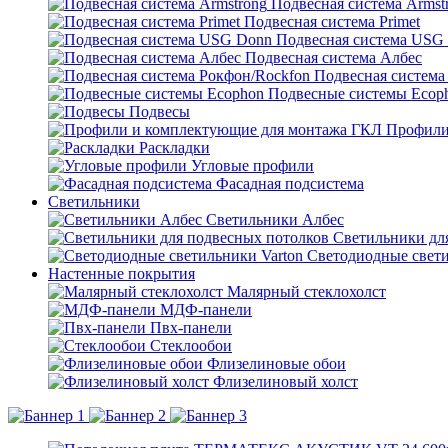
Подвесная система Armst
Подвесная система Primet
Подвесная система USG
Подвесная система Албес
Подвесная система
Подвесные системы Ecop
Подвесы
Профили
Раскладки
Угловые профили
Фасадная подсистема
Светильники
Светильники Албес
Светильники дл
Светодиодные свети
Настенные покрытия
Малярный стеклохолст
МДФ-панели
Пвх-панели
Стеклообои
Флизелиновые обои
Флизелиновый холст