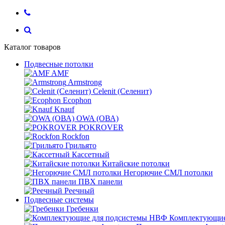
Каталог товаров
Подвесные потолки
AMF
Armstrong
Celenit (Селенит)
Ecophon
Knauf
OWA (ОВА)
POKROVER
Rockfon
Грильято
Кассетный
Китайские потолки
Негорючие СМЛ потолки
ПВХ панели
Реечный
Подвесные системы
Гребенки
Комплектующие