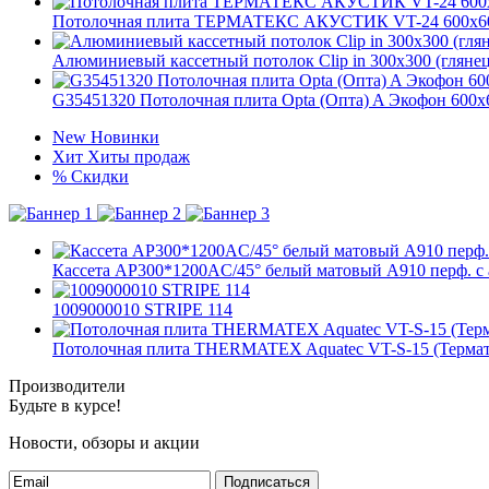
Потолочная плита ТЕРМАТЕКС АКУСТИК VT-24 600х600х1
Алюминиевый кассетный потолок Clip in 300х300 (глянец),
G35451320 Потолочная плита Opta (Опта) A Экофон 600x
New
Новинки
Хит
Хиты продаж
%
Скидки
Кассета AP300*1200AC/45° белый матовый А910 перф. с 
1009000010 STRIPE 114
Потолочная плита THERMATEX Aquatec VT-S-15 (Термат
Производители
Будьте в курсе!
Новости, обзоры и акции
Подписаться