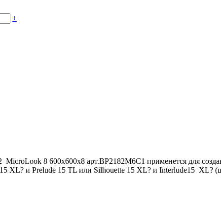
+
2 MicroLook 8 600x600x8 арт.BP2182M6C1 применется для соз
15 XL? и Prelude 15 TL или Silhouette 15 XL? и Interlude15 XL?