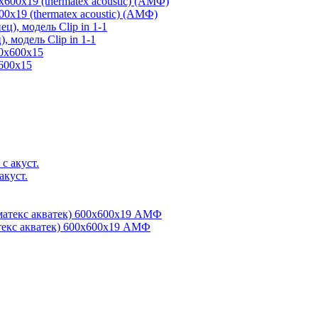
9 (thermatex acoustic) (АМФ)
 модель Clip in 1-1
600x15
акуст.
екс акватек) 600x600x19 АМФ