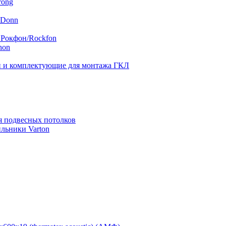
rong
 Donn
 Рокфон/Rockfon
hon
 и комплектующие для монтажа ГКЛ
я подвесных потолков
льники Varton