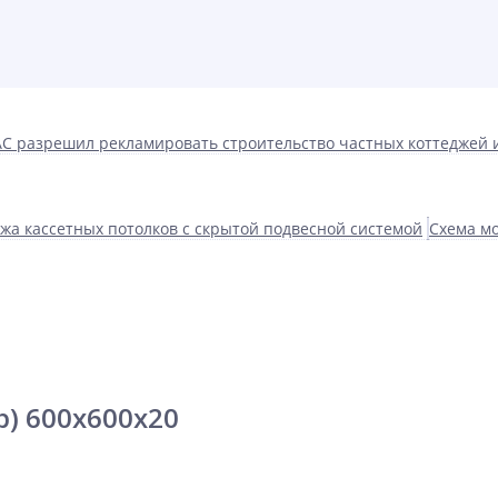
С разрешил рекламировать строительство частных коттеджей 
жа кассетных потолков с скрытой подвесной системой
Схема мо
р) 600x600x20