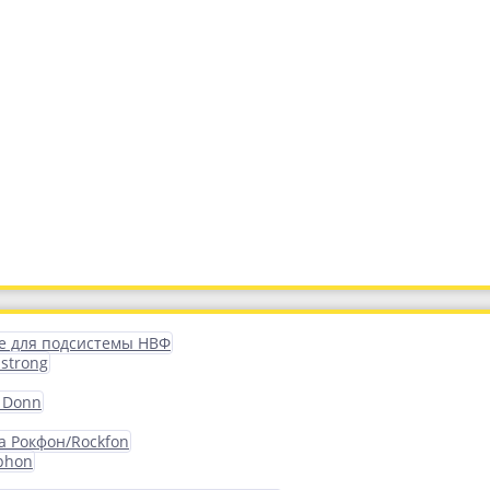
 для подсистемы НВФ
strong
 Donn
а Рокфон/Rockfon
phon