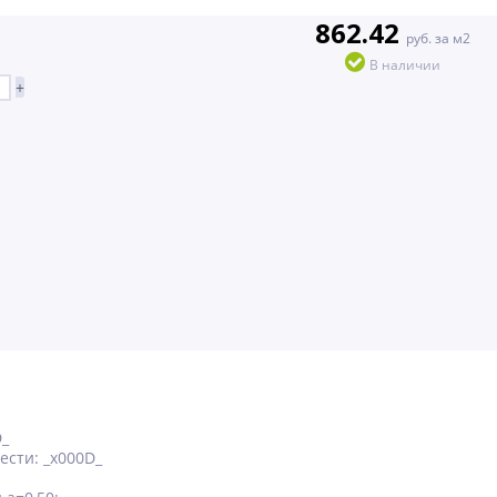
862.42
руб. за м2
В наличии
+
D_
сти: _x000D_