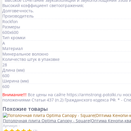
Высокое сочетание звукоизоляции и звукопоглощения 35dB и 
Высокий коэффициент светоотражения;
Долговечность.
Производитель
Rockfon
Размеры
600x600
Тип кромки
A
Материал
Минеральное волокно
Количество штук в упаковке
28
Длина (мм)
600
Ширина (мм)
600
Внимание!!!
Все цены на сайте https://armstrong-potolki.ru 
положениями Статьи 437 (п.2) Гражданского кодекса РФ. * - 
Похожие товары
Потолочная плита Optima Canopy - Square(Оптима Кенопи-кв
Артикул: -