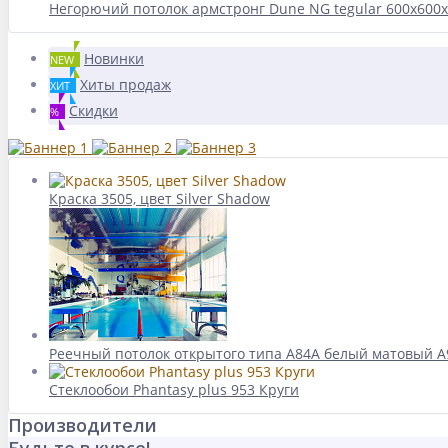
Негорючий потолок армстронг Dune NG tegular 600x600x
Новинки
NEW
Хиты продаж
ХИТ
Скидки
%
Краска 3505, цвет Silver Shadow
Реечный потолок открытого типа A84A белый матовый A9
Стеклообои Phantasy plus 953 Круги
Производители