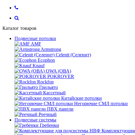
Каталог товаров
Подвесные потолки
AMF
Armstrong
Celenit (Селенит)
Ecophon
Knauf
OWA (ОВА)
POKROVER
Rockfon
Грильято
Кассетный
Китайские потолки
Негорючие СМЛ потолки
ПВХ панели
Реечный
Подвесные системы
Гребенки
Комплектующие