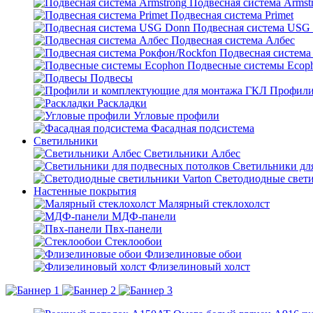
Подвесная система Armst
Подвесная система Primet
Подвесная система USG
Подвесная система Албес
Подвесная система
Подвесные системы Ecop
Подвесы
Профили
Раскладки
Угловые профили
Фасадная подсистема
Светильники
Светильники Албес
Светильники дл
Светодиодные свети
Настенные покрытия
Малярный стеклохолст
МДФ-панели
Пвх-панели
Стеклообои
Флизелиновые обои
Флизелиновый холст