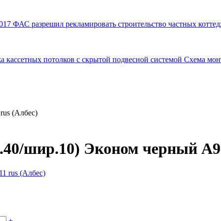
017
ФАС разрешил рекламировать строительство частных коттед
а кассетных потолков с скрытой подвесной системой
Схема мон
rus (Албес)
.40/шир.10) Эконом черный А91
+