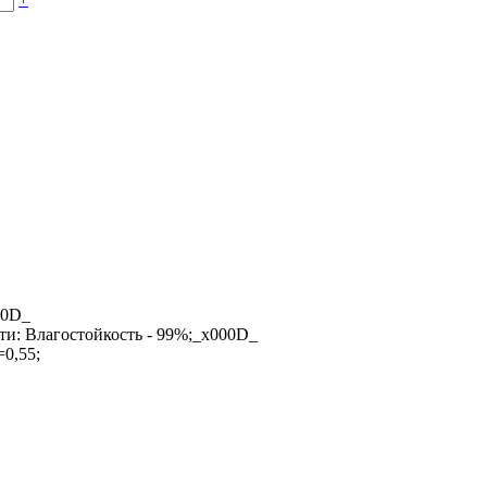
00D_
и: Влагостойкость - 99%;_x000D_
0,55;