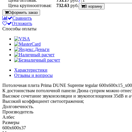
Цена оптовая:
753.17
руб.
Цена крупнооптовая:
732.63
руб.
В корзину
Оформить заказ
Сравнить
Отложить
Способы оплаты
Характеристики
Отзывы и вопросы
Потолочная плита Prima DUNE Supreme tegular 600x600x15_x0
К достоинствам потолочной панели Дюна суприм можно отнест
Высокое сочетание звукоизоляции и звукопоглощения 35dB и a=
Высокий коэффициент светоотражения;
Долговечность.
Производитель
Албес
Размеры
600x600x37