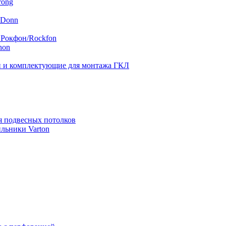
rong
 Donn
 Рокфон/Rockfon
hon
 и комплектующие для монтажа ГКЛ
я подвесных потолков
льники Varton