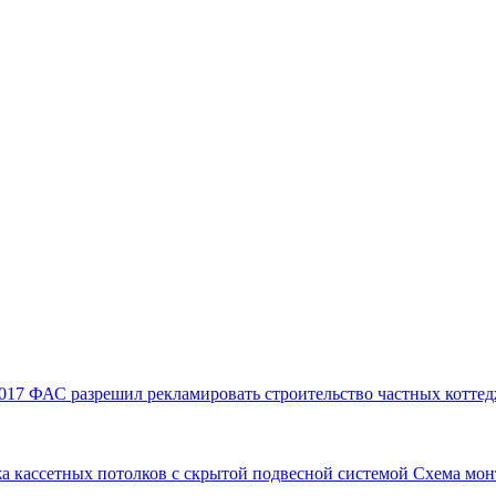
017
ФАС разрешил рекламировать строительство частных коттед
а кассетных потолков с скрытой подвесной системой
Схема мон