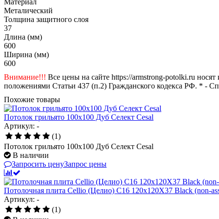
Материал
Металический
Толщина защитного слоя
37
Длина (мм)
600
Ширина (мм)
600
Внимание!!!
Все цены на сайте https://armstrong-potolki.ru н
положениями Статьи 437 (п.2) Гражданского кодекса РФ. * - С
Похожие товары
Потолок грильято 100x100 Дуб Селект Cesal
Артикул: -
(1)
Потолок грильято 100x100 Дуб Селект Cesal
В наличии
Запросить цену
Запрос цены
Потолочная плита Cellio (Целио) C16 120x120X37 Black (non-as
Артикул: -
(1)