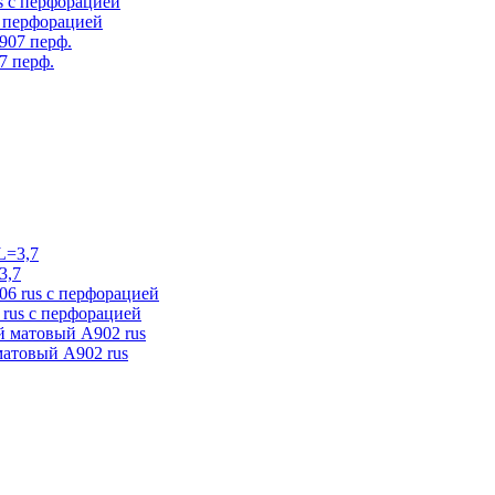
с перфорацией
7 перф.
3,7
rus с перфорацией
матовый А902 rus