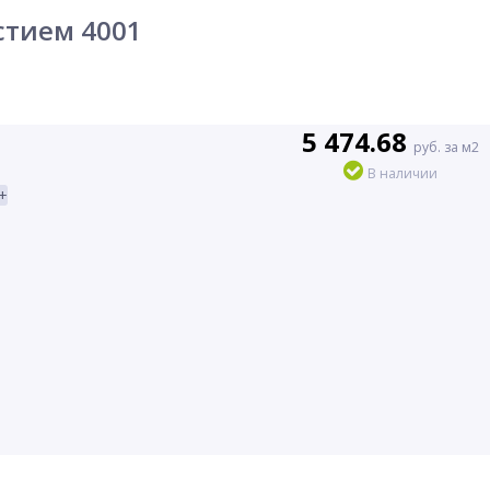
рстием 4001
5 474.68
руб. за м2
В наличии
+