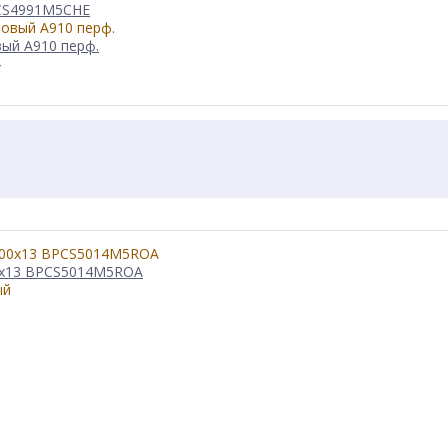
PCS4991M5CHE
ый А910 перф.
0x13 BPCS5014M5ROA