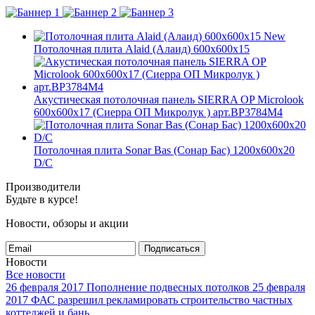
New
Потолочная плита Alaid (Алаид) 600х600х15
Акустическая потолочная панель SIERRA OP Microlook
600x600x17 (Сиерра ОП Микролук ) арт.BP3784M4
Потолочная плита Sonar Bas (Сонар Бас) 1200x600x20
D/C
Производители
Будьте в курсе!
Новости, обзоры и акции
Подписаться
Новости
Все новости
26 февраля 2017
Пополнение подвесных потолков
25 февраля
2017
ФАС разрешил рекламировать строительство частных
коттеджей и бань